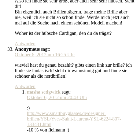
Also ich finde sie sehr groß, aber auch sehr sehr hübsch. Steht
dir!
Bin eigentlich auch Brillenträgerin, trage meine Brille aber
nie, weil ich sie nicht so schön finde. Werde mich jetzt auch
mal auf die Suche nach einem schönen Modell machen!
Woher ist der hübsche Cardigan, den du da trägst?
Antworten
Anonymous
sagt:
Oktober 6, 2012 um 16:25 Uhr
wieviel hast du genau bezahlt? gibts einen link zur brille? ich
finde sie fantastisch! steht dir wahnsinnig gut und finde sie
schöner als die nerdbrillen!
Antworten
masha sedgwick
sagt:
Oktober 6, 2012 um 20:43 Uhr
:)
http://www.smartbuyglasses.de/designer-
brillen/YSL/Yves-Saint-Laurent-YSL-6224-807-
133431.html
-10 % von fielmann :)