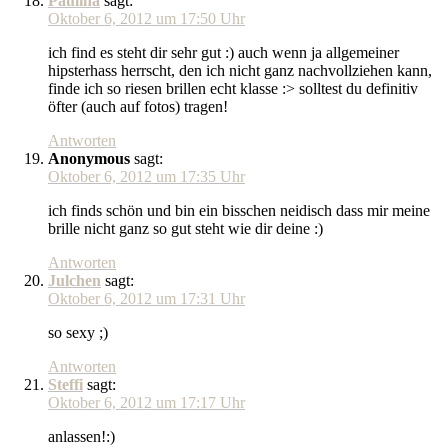
Paulina
sagt:
Oktober 6, 2012 um 17:50 Uhr
ich find es steht dir sehr gut :) auch wenn ja allgemeiner
hipsterhass herrscht, den ich nicht ganz nachvollziehen kann,
finde ich so riesen brillen echt klasse :> solltest du definitiv
öfter (auch auf fotos) tragen!
Antworten
Anonymous
sagt:
Oktober 6, 2012 um 17:35 Uhr
ich finds schön und bin ein bisschen neidisch dass mir meine
brille nicht ganz so gut steht wie dir deine :)
Antworten
Julchen
sagt:
Oktober 6, 2012 um 17:31 Uhr
so sexy ;)
Antworten
Steffi
sagt:
Oktober 6, 2012 um 17:17 Uhr
anlassen!:)