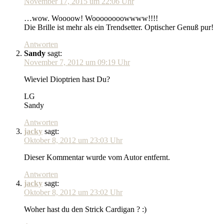
November 17, 2015 um 22:06 Uhr
…wow. Woooow! Woooooooowwww!!!!
Die Brille ist mehr als ein Trendsetter. Optischer Genuß pur!
Antworten
Sandy
sagt:
November 7, 2012 um 09:19 Uhr
Wieviel Dioptrien hast Du?
LG
Sandy
Antworten
jacky
sagt:
Oktober 8, 2012 um 23:03 Uhr
Dieser Kommentar wurde vom Autor entfernt.
Antworten
jacky
sagt:
Oktober 8, 2012 um 23:02 Uhr
Woher hast du den Strick Cardigan ? :)