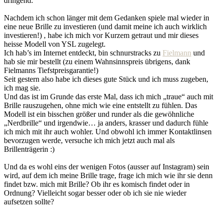
dringend.
Nachdem ich schon länger mit dem Gedanken spiele mal wieder in
eine neue Brille zu investieren (und damit meine ich auch wirklich
investieren!) , habe ich mich vor Kurzem getraut und mir dieses
heisse Modell von YSL zugelegt.
Ich hab’s im Internet entdeckt, bin schnurstracks zu
Fielmann
und
hab sie mir bestellt (zu einem Wahnsinnspreis übrigens, dank
Fielmanns Tiefstpreisgarantie!)
Seit gestern also habe ich dieses gute Stück und ich muss zugeben,
ich mag sie.
Und das ist im Grunde das erste Mal, dass ich mich „traue“ auch mit
Brille rauszugehen, ohne mich wie eine entstellt zu fühlen. Das
Modell ist ein bisschen größer und runder als die gewöhnliche
„Nerdbrille“ und irgendwie… ja anders, krasser und dadurch fühle
ich mich mit ihr auch wohler. Und obwohl ich immer Kontaktlinsen
bevorzugen werde, versuche ich mich jetzt auch mal als
Brillenträgerin :)
Und da es wohl eins der wenigen Fotos (ausser auf Instagram) sein
wird, auf dem ich meine Brille trage, frage ich mich wie ihr sie denn
findet bzw. mich mit Brille? Ob ihr es komisch findet oder in
Ordnung? Vielleicht sogar besser oder ob ich sie nie wieder
aufsetzen sollte?