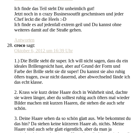
Ich finde das Teil steht Dir unheimlich gut!
Jetzt noch in n crazy Businessoutfit geschmissen und jeder
Chef leckt die die Heels :-D
Ich finde es auf jedenfall extrem geil und Du kannst ohne
weiteres damit auf die Straße gehen.
Antworten
croco
sagt:
Oktober 6, 2012 um 16:39 Uhr
1.) Die Brille steht dir super. Ich will nicht sagen, dass du ein
ideales Brillengesicht hast, aber auf Grund der Form und
Farbe der Brille steht sie dir super! Du kannst sie also ruhig
öfters tragen, zwar nicht dauernd, aber abwechselnd fände ich
das echt klasse.
2. Krass wie kurz deine Haare doch in Wahrheit sind, dachte
sie wären länger, aber du solltest ruhig auch öfters mal wieder
Bilder machen mit kurzen Haaren, die stehen die auch sehr
schön.
3. Deine Haare sehen da so schön glatt aus. Wie bekommst du
das hin? Da stehen keine kürzeren Haare ab, nichts. Meine
Haare sind auch sehr glatt eigentlich, aber da man ja