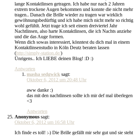
lange Kontaktlinsen getragen. Ich habe nur nach 2 Jahren
extrem trockene Augen bekommen und konnte die nicht mehr
tragen.. Danach die Brille wieder zu tragen war wirklich
gewöhnungsbedürftig und ich habe mich nicht mehr so richtig
wohl gefühlt. Jetzt trage ich seit einem dreiviertel Jahr
Nachtlinsen, also harte Kontaktlinsen, die ich Nachts anziehe
und die das Auge formen.
Wenn dich sowas interessiert, könntest du dich mal in einem
Kontaktlinsenstudio in Köln Deutz beraten lassen
(
http://simply-station.de/
)
Ünrigens.. Ich LIEBE deinen Blog! :D :)
Antworten
masha sedgwick
sagt:
Oktober 6, 2012 um 20:48 Uhr
aww danke :)
das mit den nachtlinsen sollte ich mir def mal überlegen
<3
Antworten
Anonymous
sagt:
Oktober 6, 2012 um 16:58 Uhr
Ich finde es toll! :-) Die Brille gefällt mir sehr gut und sie steht