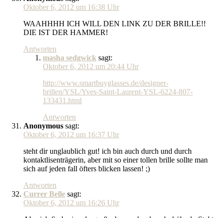
Oktober 6, 2012 um 16:38 Uhr
WAAHHHH ICH WILL DEN LINK ZU DER BRILLE!!
DIE IST DER HAMMER!
Antworten
masha sedgwick
sagt:
Oktober 6, 2012 um 20:44 Uhr
http://www.smartbuyglasses.de/designer-
brillen/YSL/Yves-Saint-Laurent-YSL-6224-807-
133431.html
Antworten
Anonymous
sagt:
Oktober 6, 2012 um 16:37 Uhr
steht dir unglaublich gut! ich bin auch durch und durch
kontaktlisenträgerin, aber mit so einer tollen brille sollte man
sich auf jeden fall öfters blicken lassen! ;)
Antworten
Currer Belle
sagt:
Oktober 6, 2012 um 16:26 Uhr