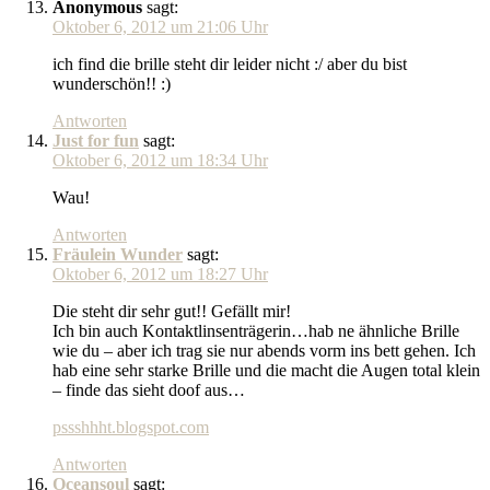
Anonymous
sagt:
Oktober 6, 2012 um 21:06 Uhr
ich find die brille steht dir leider nicht :/ aber du bist
wunderschön!! :)
Antworten
Just for fun
sagt:
Oktober 6, 2012 um 18:34 Uhr
Wau!
Antworten
Fräulein Wunder
sagt:
Oktober 6, 2012 um 18:27 Uhr
Die steht dir sehr gut!! Gefällt mir!
Ich bin auch Kontaktlinsenträgerin…hab ne ähnliche Brille
wie du – aber ich trag sie nur abends vorm ins bett gehen. Ich
hab eine sehr starke Brille und die macht die Augen total klein
– finde das sieht doof aus…
pssshhht.blogspot.com
Antworten
Oceansoul
sagt: