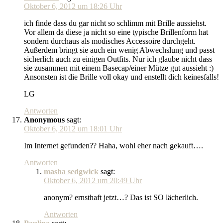
Oktober 6, 2012 um 18:26 Uhr
ich finde dass du gar nicht so schlimm mit Brille aussiehst.
Vor allem da diese ja nicht so eine typische Brillenform hat
sondern durchaus als modisches Accessoire durchgeht.
Außerdem bringt sie auch ein wenig Abwechslung und passt
sicherlich auch zu einigen Outfits. Nur ich glaube nicht dass
sie zusammen mit einem Basecap/einer Mütze gut aussieht :)
Ansonsten ist die Brille voll okay und enstellt dich keinesfalls!
LG
Antworten
Anonymous
sagt:
Oktober 6, 2012 um 18:01 Uhr
Im Internet gefunden?? Haha, wohl eher nach gekauft….
Antworten
masha sedgwick
sagt:
Oktober 6, 2012 um 20:49 Uhr
anonym? ernsthaft jetzt…? Das ist SO lächerlich.
Antworten