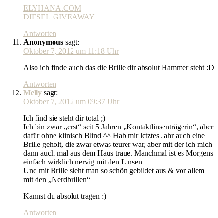
ELYHANA.COM
DIESEL-GIVEAWAY
Antworten
Anonymous
sagt:
Oktober 7, 2012 um 11:18 Uhr
Also ich finde auch das die Brille dir absolut Hammer steht :D
Antworten
Melly
sagt:
Oktober 7, 2012 um 09:37 Uhr
Ich find sie steht dir total ;)
Ich bin zwar „erst“ seit 5 Jahren „Kontaktlinsenträgerin“, aber
dafür ohne klinisch Blind ^^ Hab mir letztes Jahr auch eine
Brille geholt, die zwar etwas teurer war, aber mit der ich mich
dann auch mal aus dem Haus traue. Manchmal ist es Morgens
einfach wirklich nervig mit den Linsen.
Und mit Brille sieht man so schön gebildet aus & vor allem
mit den „Nerdbrillen“
Kannst du absolut tragen :)
Antworten