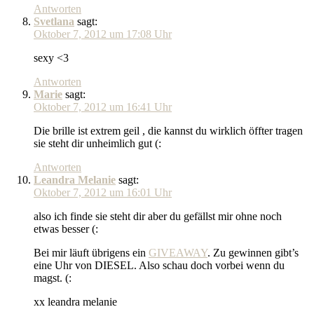
Antworten
Svetlana
sagt:
Oktober 7, 2012 um 17:08 Uhr
sexy <3
Antworten
Marie
sagt:
Oktober 7, 2012 um 16:41 Uhr
Die brille ist extrem geil , die kannst du wirklich öffter tragen
sie steht dir unheimlich gut (:
Antworten
Leandra Melanie
sagt:
Oktober 7, 2012 um 16:01 Uhr
also ich finde sie steht dir aber du gefällst mir ohne noch
etwas besser (:
Bei mir läuft übrigens ein
GIVEAWAY
. Zu gewinnen gibt’s
eine Uhr von DIESEL. Also schau doch vorbei wenn du
magst. (:
xx leandra melanie