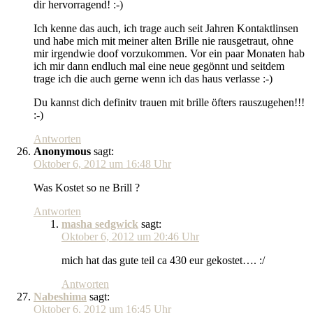
dir hervorragend! :-)
Ich kenne das auch, ich trage auch seit Jahren Kontaktlinsen
und habe mich mit meiner alten Brille nie rausgetraut, ohne
mir irgendwie doof vorzukommen. Vor ein paar Monaten hab
ich mir dann endluch mal eine neue gegönnt und seitdem
trage ich die auch gerne wenn ich das haus verlasse :-)
Du kannst dich definitv trauen mit brille öfters rauszugehen!!!
:-)
Antworten
Anonymous
sagt:
Oktober 6, 2012 um 16:48 Uhr
Was Kostet so ne Brill ?
Antworten
masha sedgwick
sagt:
Oktober 6, 2012 um 20:46 Uhr
mich hat das gute teil ca 430 eur gekostet…. :/
Antworten
Nabeshima
sagt:
Oktober 6, 2012 um 16:45 Uhr