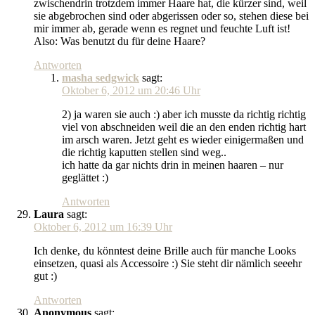
zwischendrin trotzdem immer Haare hat, die kürzer sind, weil
sie abgebrochen sind oder abgerissen oder so, stehen diese bei
mir immer ab, gerade wenn es regnet und feuchte Luft ist!
Also: Was benutzt du für deine Haare?
Antworten
masha sedgwick
sagt:
Oktober 6, 2012 um 20:46 Uhr
2) ja waren sie auch :) aber ich musste da richtig richtig
viel von abschneiden weil die an den enden richtig hart
im arsch waren. Jetzt geht es wieder einigermaßen und
die richtig kaputten stellen sind weg..
ich hatte da gar nichts drin in meinen haaren – nur
geglättet :)
Antworten
Laura
sagt:
Oktober 6, 2012 um 16:39 Uhr
Ich denke, du könntest deine Brille auch für manche Looks
einsetzen, quasi als Accessoire :) Sie steht dir nämlich seeehr
gut :)
Antworten
Anonymous
sagt: