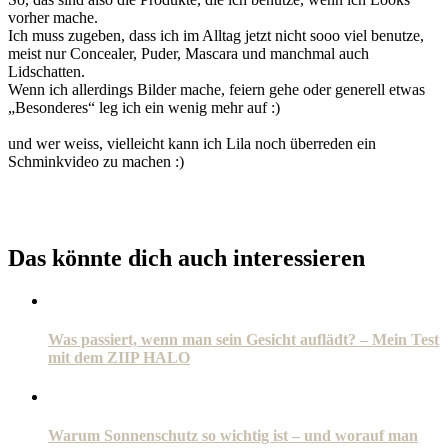
vorher mache.
Ich muss zugeben, dass ich im Alltag jetzt nicht sooo viel benutze,
meist nur Concealer, Puder, Mascara und manchmal auch
Lidschatten.
Wenn ich allerdings Bilder mache, feiern gehe oder generell etwas
„Besonderes“ leg ich ein wenig mehr auf :)
und wer weiss, vielleicht kann ich Lila noch überreden ein
Schminkvideo zu machen :)
Das könnte dich auch interessieren
Was passiert, wenn man sein Gesicht auflädt? – Mein Test
mit dem ZIIP HALO
Warum Sonnenschutz so wichtig ist – und worauf man