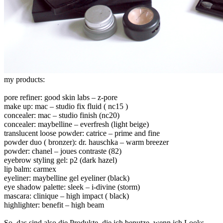
my products:
pore refiner: good skin labs – z-pore
make up: mac – studio fix fluid ( nc15 )
concealer: mac – studio finish (nc20)
concealer: maybelline – everfresh (light beige)
translucent loose powder: catrice – prime and fine
powder duo ( bronzer): dr. hauschka – warm breezer
powder: chanel – joues contraste (82)
eyebrow styling gel: p2 (dark hazel)
lip balm: carmex
eyeliner: maybelline gel eyeliner (black)
eye shadow palette: sleek – i-divine (storm)
mascara: clinique – high impact ( black)
highlighter: benefit – high beam
So, das sind also die Produkte, die ich benutze, wenn ich Looks