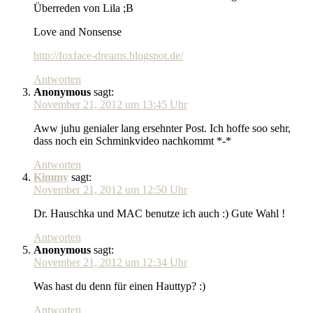
Überreden von Lila ;B
Love and Nonsense
http://foxface-dreams.blogspot.de/
Antworten
Anonymous
sagt:
November 21, 2012 um 13:45 Uhr
Aww juhu genialer lang ersehnter Post. Ich hoffe soo sehr,
dass noch ein Schminkvideo nachkommt *-*
Antworten
Kimmy
sagt:
November 21, 2012 um 12:50 Uhr
Dr. Hauschka und MAC benutze ich auch :) Gute Wahl !
Antworten
Anonymous
sagt:
November 21, 2012 um 12:34 Uhr
Was hast du denn für einen Hauttyp? :)
Antworten