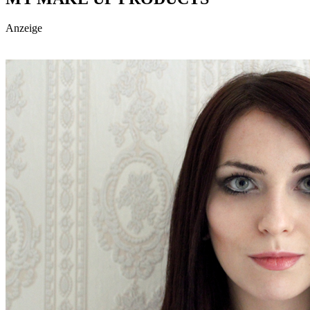
social topics
Anzeige