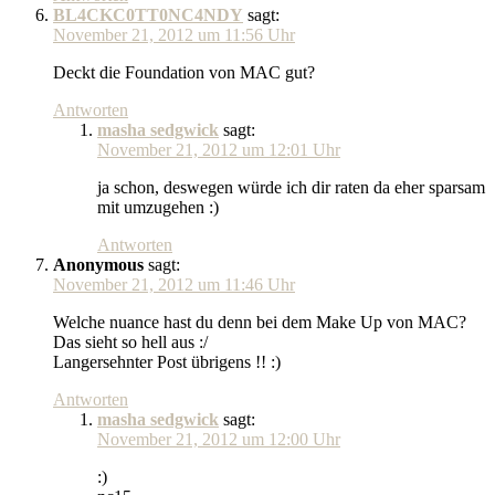
BL4CKC0TT0NC4NDY
sagt:
November 21, 2012 um 11:56 Uhr
Deckt die Foundation von MAC gut?
Antworten
masha sedgwick
sagt:
November 21, 2012 um 12:01 Uhr
ja schon, deswegen würde ich dir raten da eher sparsam
mit umzugehen :)
Antworten
Anonymous
sagt:
November 21, 2012 um 11:46 Uhr
Welche nuance hast du denn bei dem Make Up von MAC?
Das sieht so hell aus :/
Langersehnter Post übrigens !! :)
Antworten
masha sedgwick
sagt:
November 21, 2012 um 12:00 Uhr
:)