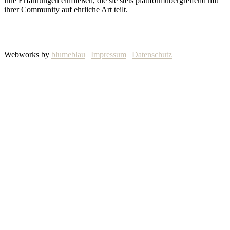
ihre Erfahrungen einfließen, die sie stets plattformübergreifend mit
ihrer Community auf ehrliche Art teilt.
Webworks by
blumeblau
|
Impressum
|
Datenschutz