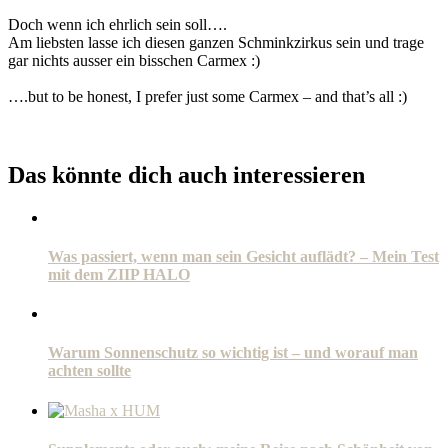
Doch wenn ich ehrlich sein soll….
Am liebsten lasse ich diesen ganzen Schminkzirkus sein und trage
gar nichts ausser ein bisschen Carmex :)
….but to be honest, I prefer just some Carmex – and that’s all :)
Das könnte dich auch interessieren
Was passiert, wenn man sein Gesicht auflädt? – Mein Test
mit dem ZIIP HALO
Warum Sonnenschutz so wichtig ist – und worauf man
achten sollte