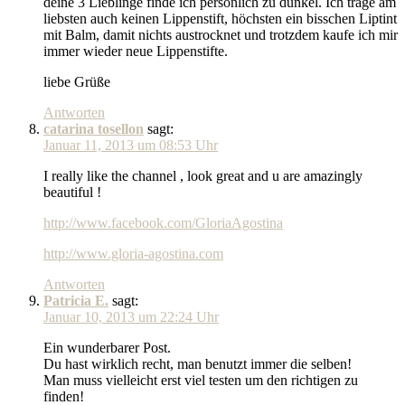
deine 3 Lieblinge finde ich persönlich zu dunkel. Ich trage am
liebsten auch keinen Lippenstift, höchsten ein bisschen Liptint
mit Balm, damit nichts austrocknet und trotzdem kaufe ich mir
immer wieder neue Lippenstifte.
liebe Grüße
Antworten
catarina tosellon
sagt:
Januar 11, 2013 um 08:53 Uhr
I really like the channel , look great and u are amazingly
beautiful !
http://www.facebook.com/GloriaAgostina
http://www.gloria-agostina.com
Antworten
Patricia E.
sagt:
Januar 10, 2013 um 22:24 Uhr
Ein wunderbarer Post.
Du hast wirklich recht, man benutzt immer die selben!
Man muss vielleicht erst viel testen um den richtigen zu
finden!