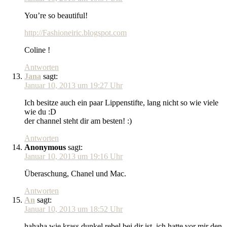
You’re so beautiful!
http://Fashioneiric.blogspot.com
Coline !
Antworten
Jana
sagt:
Januar 10, 2013 um 19:27 Uhr
Ich besitze auch ein paar Lippenstifte, lang nicht so wie viele
wie du :D
der channel steht dir am besten! :)
Antworten
Anonymous
sagt:
Januar 10, 2013 um 19:16 Uhr
Überaschung, Chanel und Mac.
Antworten
An
sagt:
Januar 10, 2013 um 18:52 Uhr
hahaha wie krass dunkel rebel bei dir ist. ich hatte vor mir den