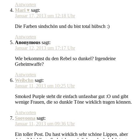
Antworten
Mari ♥
sagt:
Januar 17, 2013 um 12:18 Uhr
Die Farben sindschön und du bist total hübsch :)
Antworten
Anonymous
sagt:
Januar 12, 2013 um 17:17 Uhr
Wie bekommst du den Rebel so dunkel? Irgendeine
Geheimwaffe?
Antworten
Weibchn
sagt:
Januar 11, 2013 um 10:25 Uhr
Smoked Purple steht dir einfach unfassbar gut :O und gibt
wenige Frauen, die so dunkle Töne wirklich tragen können.
Antworten
Sooyoona
sagt:
Januar 11, 2013 um 09:36 Uhr
Ein toller Post. Du hast wirklich sehr schöne Lippen, aber