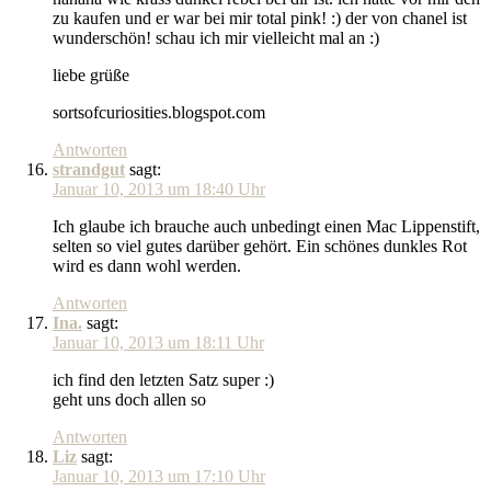
zu kaufen und er war bei mir total pink! :) der von chanel ist
wunderschön! schau ich mir vielleicht mal an :)
liebe grüße
sortsofcuriosities.blogspot.com
Antworten
strandgut
sagt:
Januar 10, 2013 um 18:40 Uhr
Ich glaube ich brauche auch unbedingt einen Mac Lippenstift,
selten so viel gutes darüber gehört. Ein schönes dunkles Rot
wird es dann wohl werden.
Antworten
Ina.
sagt:
Januar 10, 2013 um 18:11 Uhr
ich find den letzten Satz super :)
geht uns doch allen so
Antworten
Liz
sagt:
Januar 10, 2013 um 17:10 Uhr