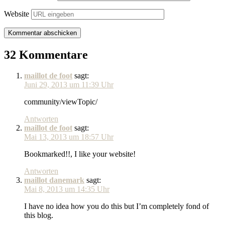
Website
32 Kommentare
maillot de foot
sagt:
Juni 29, 2013 um 11:39 Uhr
community/viewTopic/
Antworten
maillot de foot
sagt:
Mai 13, 2013 um 18:57 Uhr
Bookmarked!!, I like your website!
Antworten
maillot danemark
sagt:
Mai 8, 2013 um 14:35 Uhr
I have no idea how you do this but I’m completely fond of
this blog.