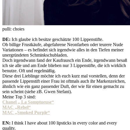
pulli: choies
DE:
Ich glaube ich besitze geschätzte 100 Lippenstifte.
Ob billige Frustkäufe, abgefahrene Neonfarben oder teurere Nude
Variationen – es befindet sich irgendwie alles in den Tiefen meiner
unergründeten Schminkschubladen.
Doch irgendwann fand der Kaufrausch ein Ende, irgendwann besaß
ich sie alle und am Ende blieben nur 3 Lippenstifte, die ich wirklich
benutze. Oft und regelmäßig.
Diese drei Lieblinge möchte ich euch kurz mal vorstellen, denn der
passende Lippenstift einer Frau ist oftmals auch ihr Markenzeichen,
ähnlich wie ein ganz passender Duft, der wie für einen gemacht zu
sein scheint (siehe zB. Gwen Stefani).
Meine Top 3 sind:
Chanel „ La Somptueuse“
MAC „Rebel“
MAC „Smoked Purple“
EN:
I think I have about 100 lipsticks in every color and every
quality.