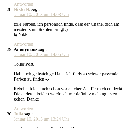
Antworten
Nikki N.
sagt:
Januar 10, 2013 um 14:08 Uhr
tolle Farben, ich persönlich finde, dass der Chanel dich am
meisten zum Strahlen bringt ;)
lg Nikki
Antworten
Anonymous
sagt:
Januar 10, 2013 um 14:06 Uhr
Toller Post.
Hab auch gelbstichige Haut. Ich finds so schwer passende
Farben zu finden -.-
Rebel hab ich auch schon vor etlicher Zeit für mich entdeckt.
Die anderen beiden werde ich mir definitiv mal angucken
gehen. Danke
Antworten
Julia
sagt:
Januar 10, 2013 um 13:24 Uhr