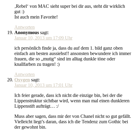
‚Rebel‘ von MAC sieht super bei dir aus, steht dir wirklich
gut :)
Ist auch mein Favorite!
Antworten
Anonymous
sagt:
Januar 10, 2013 um 17:09 Uhr
ich persönlich finde ja, dass du auf dem 1. bild ganz oben
einfach am besten aussiehst!! ansonsten bewundere ich immer
frauen, die so „mutig“ sind im alltag dunkle töne oder
knallfarben zu tragen! :)
Antworten
Oxygen
sagt:
Januar 10, 2013 um 17:01 Uhr
Ich feier gerade, dass ich nicht die einzige bin, bei der die
Lippenstruktur sichtbar wird, wenn man mal einen dunkleren
Lippenstift aufträgt… :/
Muss aber sagen, dass mir der von Chanel nicht so gut gefällt.
Vielleicht liegt’s daran, dass ich die Tendenz zum Gothic bei
der gewohnt bin.