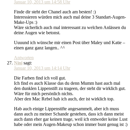
Januar 10, 2013 um 14:58 Uhr
Finde dir steht der Chanel auch am besten! :)
Interessieren würden mich auch mal deine 3 Standart-Augen-
Make-Ups :)
Wäre sicherlich auch mal interessant zu welchen Anlässen du
deine Augen wie betonst.
Uuuund ich wünsche mir einen Post über Maley und Katie –
einen ganz ganz langen.. ^^
Antworten
Nini
sagt:
Januar 10, 2013 um 14:14 Uhr
Die Farben find ich voll gut.
Ich find es auch Klasse das du denn Mumm hast auch mal
den dunklen Lippenstift zu trageen, der steht dir wirklich gut.
Wäre für mich persönlich nichts.
Aber den Mac Rebel hab ich auch, der ist wirklich top.
Hab auch einige Lippenstifte angesammelt, aber ich muss
dann auch zu meiner Schande gestehen, dass ich dann meist
auch dann eher gar keinen trage, weil ich entweder keine Lust
habe oder mein Augen-Makeup schon immer bunt genug ist :)