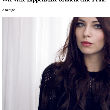
social topics
Anzeige