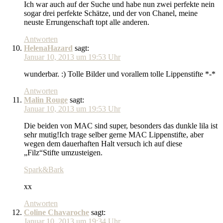
Ich war auch auf der Suche und habe nun zwei perfekte nein
sogar drei perfekte Schätze, und der von Chanel, meine
neuste Errungenschaft topt alle anderen.
Antworten
HelenaHazard
sagt:
Januar 10, 2013 um 19:53 Uhr
wunderbar. :) Tolle Bilder und vorallem tolle Lippenstifte *-*
Antworten
Malin Rouge
sagt:
Januar 10, 2013 um 19:53 Uhr
Die beiden von MAC sind super, besonders das dunkle lila ist
sehr mutig!Ich trage selber gerne MAC Lippenstifte, aber
wegen dem dauerhaften Halt versuch ich auf diese
„Filz“Stifte umzusteigen.
Spark&Bark
xx
Antworten
Coline Chavaroche
sagt:
Januar 10, 2013 um 19:34 Uhr