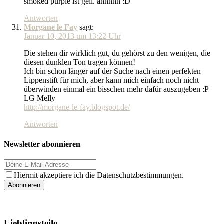
smoked purple ist geil. ahhhhh :D
Antworten
Morgane le Fay
sagt:
Januar 10, 2013 um 13:22 Uhr
Die stehen dir wirklich gut, du gehörst zu den wenigen, die
diesen dunklen Ton tragen können!
Ich bin schon länger auf der Suche nach einen perfekten
Lippenstift für mich, aber kann mich einfach noch nicht
überwinden einmal ein bisschen mehr dafür auszugeben :P
LG Melly
http://morgane-le-fay.blogspot.de/
Antworten
Newsletter abonnieren
Hiermit akzeptiere ich die Datenschutzbestimmungen.
Lieblingsteile