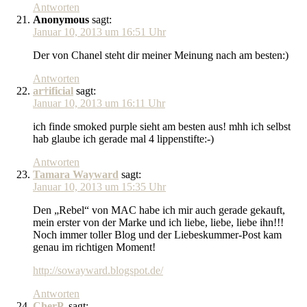
Antworten
Anonymous
sagt:
Januar 10, 2013 um 16:51 Uhr
Der von Chanel steht dir meiner Meinung nach am besten:)
Antworten
ar†ificial
sagt:
Januar 10, 2013 um 16:11 Uhr
ich finde smoked purple sieht am besten aus! mhh ich selbst
hab glaube ich gerade mal 4 lippenstifte:-)
Antworten
Tamara Wayward
sagt:
Januar 10, 2013 um 15:35 Uhr
Den „Rebel“ von MAC habe ich mir auch gerade gekauft,
mein erster von der Marke und ich liebe, liebe, liebe ihn!!!
Noch immer toller Blog und der Liebeskummer-Post kam
genau im richtigen Moment!
http://sowayward.blogspot.de/
Antworten
CherP.
sagt: