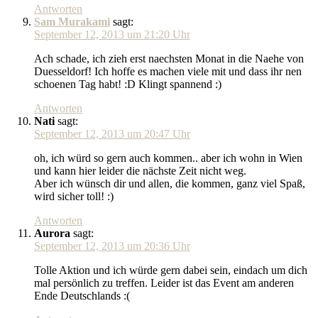
Antworten
Sam Murakami
sagt:
September 12, 2013 um 21:20 Uhr
Ach schade, ich zieh erst naechsten Monat in die Naehe von
Duesseldorf! Ich hoffe es machen viele mit und dass ihr nen
schoenen Tag habt! :D Klingt spannend :)
Antworten
Nati
sagt:
September 12, 2013 um 20:47 Uhr
oh, ich würd so gern auch kommen.. aber ich wohn in Wien
und kann hier leider die nächste Zeit nicht weg.
Aber ich wünsch dir und allen, die kommen, ganz viel Spaß,
wird sicher toll! :)
Antworten
Aurora
sagt:
September 12, 2013 um 20:36 Uhr
Tolle Aktion und ich würde gern dabei sein, eindach um dich
mal persönlich zu treffen. Leider ist das Event am anderen
Ende Deutschlands :(