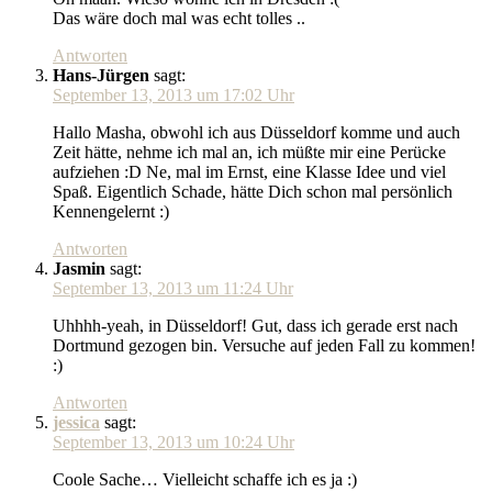
Das wäre doch mal was echt tolles ..
Antworten
Hans-Jürgen
sagt:
September 13, 2013 um 17:02 Uhr
Hallo Masha, obwohl ich aus Düsseldorf komme und auch
Zeit hätte, nehme ich mal an, ich müßte mir eine Perücke
aufziehen :D Ne, mal im Ernst, eine Klasse Idee und viel
Spaß. Eigentlich Schade, hätte Dich schon mal persönlich
Kennengelernt :)
Antworten
Jasmin
sagt:
September 13, 2013 um 11:24 Uhr
Uhhhh-yeah, in Düsseldorf! Gut, dass ich gerade erst nach
Dortmund gezogen bin. Versuche auf jeden Fall zu kommen!
:)
Antworten
jessica
sagt:
September 13, 2013 um 10:24 Uhr
Coole Sache… Vielleicht schaffe ich es ja :)