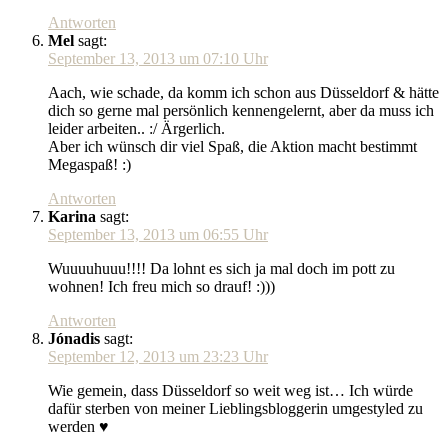
Antworten
Mel
sagt:
September 13, 2013 um 07:10 Uhr
Aach, wie schade, da komm ich schon aus Düsseldorf & hätte
dich so gerne mal persönlich kennengelernt, aber da muss ich
leider arbeiten.. :/ Ärgerlich.
Aber ich wünsch dir viel Spaß, die Aktion macht bestimmt
Megaspaß! :)
Antworten
Karina
sagt:
September 13, 2013 um 06:55 Uhr
Wuuuuhuuu!!!! Da lohnt es sich ja mal doch im pott zu
wohnen! Ich freu mich so drauf! :)))
Antworten
Jónadis
sagt:
September 12, 2013 um 23:23 Uhr
Wie gemein, dass Düsseldorf so weit weg ist… Ich würde
dafür sterben von meiner Lieblingsbloggerin umgestyled zu
werden ♥