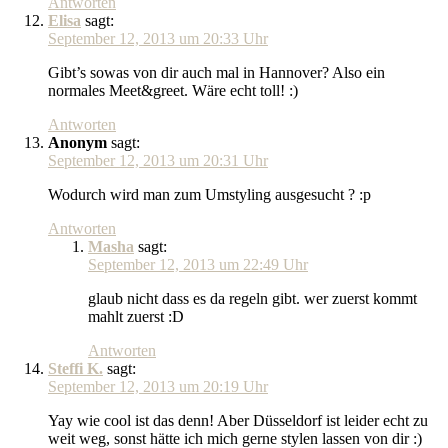
Antworten
Elisa
sagt:
September 12, 2013 um 20:33 Uhr
Gibt’s sowas von dir auch mal in Hannover? Also ein
normales Meet&greet. Wäre echt toll! :)
Antworten
Anonym
sagt:
September 12, 2013 um 20:31 Uhr
Wodurch wird man zum Umstyling ausgesucht ? :p
Antworten
Masha
sagt:
September 12, 2013 um 22:49 Uhr
glaub nicht dass es da regeln gibt. wer zuerst kommt
mahlt zuerst :D
Antworten
Steffi K.
sagt:
September 12, 2013 um 20:19 Uhr
Yay wie cool ist das denn! Aber Düsseldorf ist leider echt zu
weit weg, sonst hätte ich mich gerne stylen lassen von dir :)