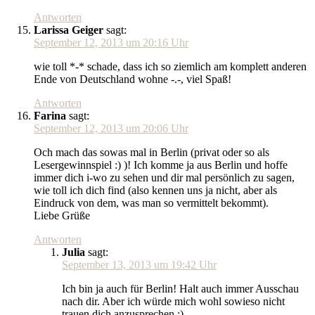
Antworten
Larissa Geiger
sagt:
September 12, 2013 um 20:16 Uhr
wie toll *-* schade, dass ich so ziemlich am komplett anderen
Ende von Deutschland wohne -.-, viel Spaß!
Antworten
Farina
sagt:
September 12, 2013 um 20:06 Uhr
Och mach das sowas mal in Berlin (privat oder so als
Lesergewinnspiel :) )! Ich komme ja aus Berlin und hoffe
immer dich i-wo zu sehen und dir mal persönlich zu sagen,
wie toll ich dich find (also kennen uns ja nicht, aber als
Eindruck von dem, was man so vermittelt bekommt).
Liebe Grüße
Antworten
Julia
sagt:
September 13, 2013 um 19:42 Uhr
Ich bin ja auch für Berlin! Halt auch immer Ausschau
nach dir. Aber ich würde mich wohl sowieso nicht
trauen dich anzusprechen ;)