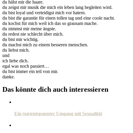
du hälst mir die haare.
du zeigst mir musik die mich ein leben lang begleiten wird.
du bist loyal und verteidigst mich vor hatern.
du bist die garantie für einen tollen tag und eine coole nacht.
du kochst für mich weil ich das so grausam mache.
du nimmst mir meine ängste.
du redest nie schlecht über mich.
du bist mir wichtig.
du machst mich zu einem besseren menschen.
du liebst mich.
und
ich liebe dich.
egal was noch passiert…
du bist immer ein teil von mir.
danke.
Das könnte dich auch interessieren
Ein (un)entspannter Umgang mit Sexualität