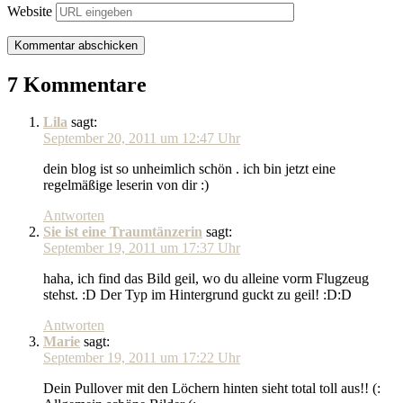
Website
7 Kommentare
Lila
sagt:
September 20, 2011 um 12:47 Uhr
dein blog ist so unheimlich schön . ich bin jetzt eine
regelmäßige leserin von dir :)
Antworten
Sie ist eine Traumtänzerin
sagt:
September 19, 2011 um 17:37 Uhr
haha, ich find das Bild geil, wo du alleine vorm Flugzeug
stehst. :D Der Typ im Hintergrund guckt zu geil! :D:D
Antworten
Marie
sagt:
September 19, 2011 um 17:22 Uhr
Dein Pullover mit den Löchern hinten sieht total toll aus!! (: