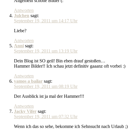
Allgemein schöne Bilder (:
Antworten
Julchen
sagt:
September 19, 2011 um 14:17 Uhr
Liebe?
Antworten
Anni
sagt:
September 19, 2011 um 13:19 Uhr
Dein Blog ist SO geil! Bin eben drauf gestoßen…
Hammer Bilder!! Ich schau jetzt definitiv gaaanz oft vorbei :)
Antworten
vamos a bailar
sagt:
September 19, 2011 um 08:19 Uhr
Der Ausblick ist ja mal der Hammer!!!
Antworten
Jacky Vifer
sagt:
September 19, 2011 um 07:32 Uhr
Wenn ich das so sehe, bekomme ich Sehnsucht nach Urlaub ;)