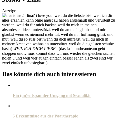
social topics
Anzeige
lina? i love you. weil du die liebste bist. weil ich dir
alles erzählen kann ohne angst zu haben angemault und verurteilt zu
werden. weil du für mich backst. weil du mich in meinen
absurdesten ideen unterstützt. weil du an mich glaubst und mir
glaubst wenn es niemand mehr tut. weil du mir hoffnung gibst. und
mut. weil du so süss bist wenn du dich aufregst. weil du mich in
meinem kreativen wahnsinn unterstützt. weil du die geilsten schuhe
hast ;)
WEIL ICH DICH LIEBE
(das fashiondreamteam geht
shoppen und…raus kommt dass wir uns wieder die gleichen sachen
holen…und weil vier augen einfach besser sehen als zwei sind wir
zwei einfach unbesiegbar..)
Das könnte dich auch interessieren
Ein (un)entspannter Umgang mit Sexualität
5 Erkenntnisse aus der Paartherapie