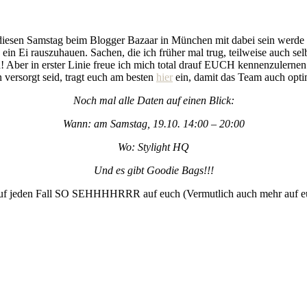
ch diesen Samstag beim Blogger Bazaar in München mit dabei sein werd
in Ei rauszuhauen. Sachen, die ich früher mal trug, teilweise auch se
rn! Aber in erster Linie freue ich mich total drauf EUCH kennenzulern
 versorgt seid, tragt euch am besten
hier
ein, damit das Team auch opt
Noch mal alle Daten auf einen Blick:
Wann: am Samstag, 19.10. 14:00 – 20:00
Wo: Stylight HQ
Und es gibt Goodie Bags!!!
 auf jeden Fall SO SEHHHHRRR auf euch (Vermutlich auch mehr auf eu