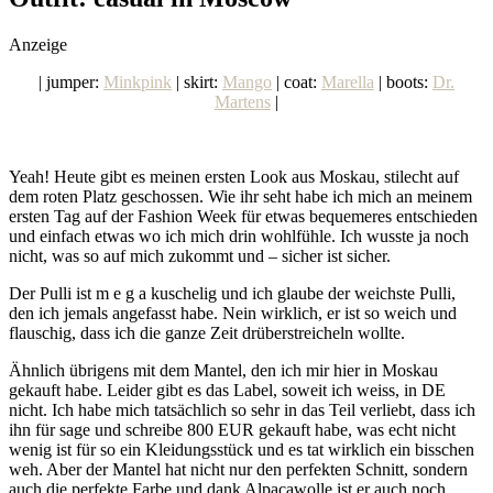
social topics
Anzeige
| jumper:
Minkpink
| skirt:
Mango
| coat:
Marella
| boots:
Dr.
Martens
|
Yeah! Heute gibt es meinen ersten Look aus Moskau, stilecht auf
dem roten Platz geschossen. Wie ihr seht habe ich mich an meinem
ersten Tag auf der Fashion Week für etwas bequemeres entschieden
und einfach etwas wo ich mich drin wohlfühle. Ich wusste ja noch
nicht, was so auf mich zukommt und – sicher ist sicher.
Der Pulli ist m e g a kuschelig und ich glaube der weichste Pulli,
den ich jemals angefasst habe. Nein wirklich, er ist so weich und
flauschig, dass ich die ganze Zeit drüberstreicheln wollte.
Ähnlich übrigens mit dem Mantel, den ich mir hier in Moskau
gekauft habe. Leider gibt es das Label, soweit ich weiss, in DE
nicht. Ich habe mich tatsächlich so sehr in das Teil verliebt, dass ich
ihn für sage und schreibe 800 EUR gekauft habe, was echt nicht
wenig ist für so ein Kleidungsstück und es tat wirklich ein bisschen
weh. Aber der Mantel hat nicht nur den perfekten Schnitt, sondern
auch die perfekte Farbe und dank Alpacawolle ist er auch noch