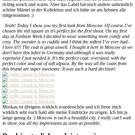
richtig weich und warm. Aber das Label hat noch andere unheimlich
schöne Mäntel in der Kollektion und ich hätte sie am liebsten alle
mitgenommen :)
Yeah! Today I show you my first look from Moscow. Of course I’ve
chosen the red square as it’s perfect for the first shoot. On my first
day at Fashion Week I decided to wear something more comfy and
cosy. The sweater is so cuddly and I think the softest I’ve ever had –
I love it!!! The coat is great aswell. I bought it here in Moscow as we
don’t have this label in Germany and although it was really
expensive I just needed it. It’s the perfect coat: oversized, with the
perfect color and out of soft alpaca. By the way all the coats from
this brand are super awesome. It was such a hard decision!
Moskau ist übrigens wirklich wunderschön und ich freue mich
wirklich sehr euch bald alle meine Eindrücke zu zeigen. Ich bin ja
lange genug da :)
Moscow is such a beautiful city. I really can’t wait
to show you all my impressions as soon as possible.