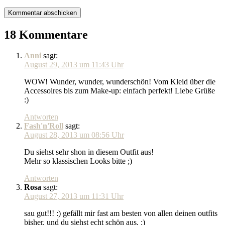
18 Kommentare
Anni
sagt:
August 29, 2013 um 11:43 Uhr
WOW! Wunder, wunder, wunderschön! Vom Kleid über die
Accessoires bis zum Make-up: einfach perfekt! Liebe Grüße
:)
Antworten
Fash'n'Roll
sagt:
August 28, 2013 um 08:56 Uhr
Du siehst sehr shon in diesem Outfit aus!
Mehr so klassischen Looks bitte ;)
Antworten
Rosa
sagt:
August 27, 2013 um 11:31 Uhr
sau gut!!! :) gefällt mir fast am besten von allen deinen outfits
bisher. und du siehst echt schön aus. :)