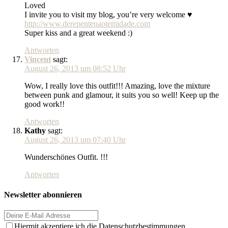
Loved
I invite you to visit my blog, you’re very welcome ♥
http://www.derepentenaotemidade.com
Super kiss and a great weekend :)
Antworten
Vincent
sagt:
August 26, 2013 um 08:52 Uhr
Wow, I really love this outfit!!! Amazing, love the mixture
between punk and glamour, it suits you so well! Keep up the
good work!!
Antworten
Kathy
sagt:
August 26, 2013 um 07:40 Uhr
Wunderschönes Outfit. !!!
Antworten
Newsletter abonnieren
Hiermit akzeptiere ich die Datenschutzbestimmungen.