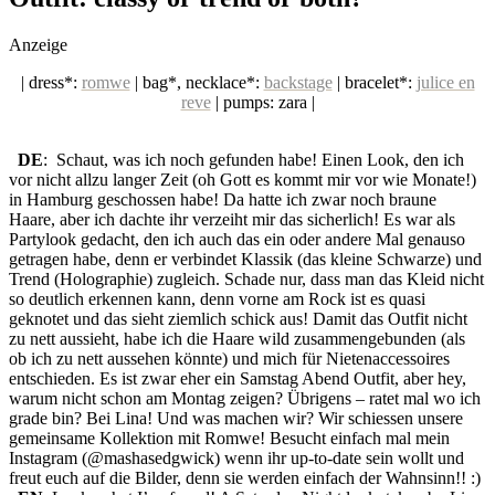
social topics
Anzeige
| dress*:
romwe
| bag*, necklace*:
backstage
| bracelet*:
julice en
reve
| pumps: zara |
DE
: Schaut, was ich noch gefunden habe! Einen Look, den ich
vor nicht allzu langer Zeit (oh Gott es kommt mir vor wie Monate!)
in Hamburg geschossen habe! Da hatte ich zwar noch braune
Haare, aber ich dachte ihr verzeiht mir das sicherlich! Es war als
Partylook gedacht, den ich auch das ein oder andere Mal genauso
getragen habe, denn er verbindet Klassik (das kleine Schwarze) und
Trend (Holographie) zugleich. Schade nur, dass man das Kleid nicht
so deutlich erkennen kann, denn vorne am Rock ist es quasi
geknotet und das sieht ziemlich schick aus! Damit das Outfit nicht
zu nett aussieht, habe ich die Haare wild zusammengebunden (als
ob ich zu nett aussehen könnte) und mich für Nietenaccessoires
entschieden. Es ist zwar eher ein Samstag Abend Outfit, aber hey,
warum nicht schon am Montag zeigen? Übrigens – ratet mal wo ich
grade bin? Bei Lina! Und was machen wir? Wir schiessen unsere
gemeinsame Kollektion mit Romwe! Besucht einfach mal mein
Instagram (@mashasedgwick) wenn ihr up-to-date sein wollt und
freut euch auf die Bilder, denn sie werden einfach der Wahnsinn!! :)