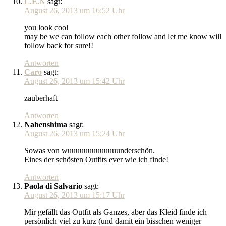
L.E.N
sagt:
August 26, 2013 um 16:52 Uhr
you look cool
may be we can follow each other follow and let me know will
follow back for sure!!
Antworten
Caro
sagt:
August 26, 2013 um 15:42 Uhr
zauberhaft
Antworten
Nabenshima
sagt:
August 26, 2013 um 15:24 Uhr
Sowas von wuuuuuuuuuuuuunderschön.
Eines der schösten Outfits ever wie ich finde!
Antworten
Paola di Salvario
sagt:
August 26, 2013 um 15:17 Uhr
Mir gefällt das Outfit als Ganzes, aber das Kleid finde ich
persönlich viel zu kurz (und damit ein bisschen weniger