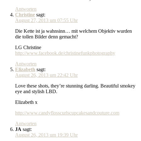
Antworten
Christine
sagt:
August 27, 2013 um 07:55 Uhr
Die Kette ist ja wahnsinn… mit welchem Objektiv wurden
die tollen Bilder denn gemacht?
LG Christine
http://www.facebook.de/christinefunkphotography
Antworten
Elizabeth
sagt:
August 26, 2013 um 22:42 Uhr
Love these shots, they’re stunning darling. Beautiful smokey
eye and stylish LBD.
Elizabeth x
http://www.candyflosscurlscupcakesandcouture.com
Antworten
JA
sagt:
August 26, 2013 um 19:39 Uhr