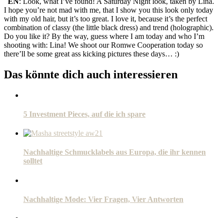
EN
: Look, what I’ve found! A Saturday Night look, taken by Lina.
I hope you’re not mad with me, that I show you this look only today
with my old hair, but it’s too great. I love it, because it’s the perfect
combination of classy (the little black dress) and trend (holographic).
Do you like it? By the way, guess where I am today and who I’m
shooting with: Lina! We shoot our Romwe Cooperation today so
there’ll be some great ass kicking pictures these days… :)
Das könnte dich auch interessieren
5 Investment Pieces, auf die ich spare
Nachhaltige Schmucklabels aus Europa, die ihr kennen
solltet
Nachhaltige Mode: Vier Fragen, Vier Antworten