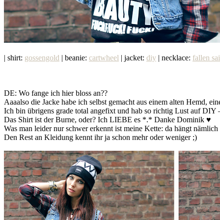
| shirt:
gossengold
| beanie:
cartwheel
| jacket:
diy
| necklace:
fallen sa
DE: Wo fange ich hier bloss an??
Aaaalso die Jacke habe ich selbst gemacht aus einem alten Hemd, ei
Ich bin übrigens grade total angefixt und hab so richtig Lust auf D
Das Shirt ist der Burne, oder? Ich LIEBE es *.* Danke Dominik ♥
Was man leider nur schwer erkennt ist meine Kette: da hängt nämlich
Den Rest an Kleidung kennt ihr ja schon mehr oder weniger ;)