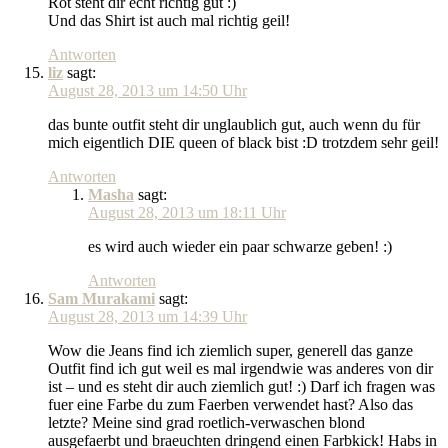
Rot steht dir echt richtig gut :)
Und das Shirt ist auch mal richtig geil!
Antworten
liz
sagt:
August 28, 2013 um 14:50 Uhr
das bunte outfit steht dir unglaublich gut, auch wenn du für
mich eigentlich DIE queen of black bist :D trotzdem sehr geil!
Antworten
Masha
sagt:
August 28, 2013 um 18:11 Uhr
es wird auch wieder ein paar schwarze geben! :)
Antworten
Sam Murakami
sagt:
August 28, 2013 um 14:39 Uhr
Wow die Jeans find ich ziemlich super, generell das ganze
Outfit find ich gut weil es mal irgendwie was anderes von dir
ist – und es steht dir auch ziemlich gut! :) Darf ich fragen was
fuer eine Farbe du zum Faerben verwendet hast? Also das
letzte? Meine sind grad roetlich-verwaschen blond
ausgefaerbt und braeuchten dringend einen Farbkick! Habs in