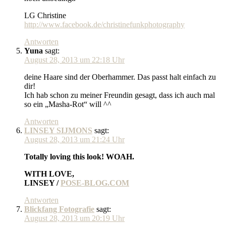
LG Christine
http://www.facebook.de/christinefunkphotography
Antworten
Yuna
sagt:
August 28, 2013 um 22:18 Uhr
deine Haare sind der Oberhammer. Das passt halt einfach zu
dir!
Ich hab schon zu meiner Freundin gesagt, dass ich auch mal
so ein „Masha-Rot“ will ^^
Antworten
LINSEY SIJMONS
sagt:
August 28, 2013 um 21:24 Uhr
Totally loving this look! WOAH.
WITH LOVE,
LINSEY /
POSE-BLOG.COM
Antworten
Blickfang Fotografie
sagt:
August 28, 2013 um 20:19 Uhr