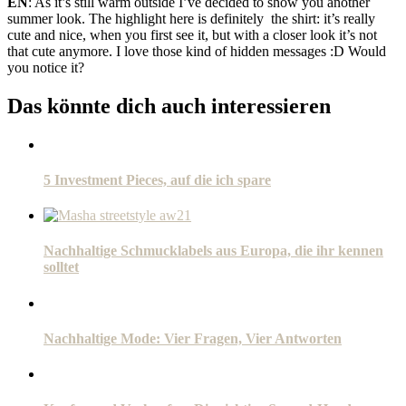
EN
: As it’s still warm outside I’ve decided to show you another
summer look. The highlight here is definitely the shirt: it’s really
cute and nice, when you first see it, but with a closer look it’s not
that cute anymore. I love those kind of hidden messages :D Would
you notice it?
Das könnte dich auch interessieren
5 Investment Pieces, auf die ich spare
Nachhaltige Schmucklabels aus Europa, die ihr kennen
solltet
Nachhaltige Mode: Vier Fragen, Vier Antworten