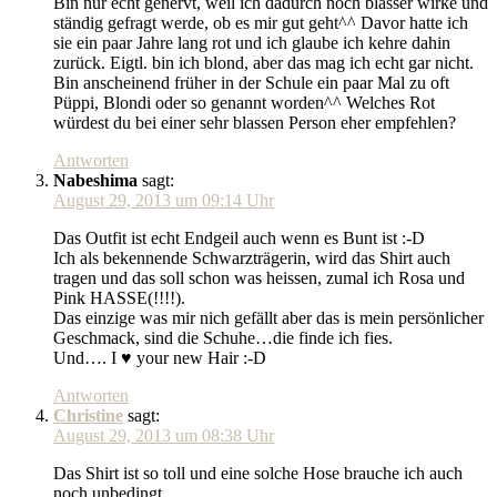
Bin nur echt genervt, weil ich dadurch noch blasser wirke und
ständig gefragt werde, ob es mir gut geht^^ Davor hatte ich
sie ein paar Jahre lang rot und ich glaube ich kehre dahin
zurück. Eigtl. bin ich blond, aber das mag ich echt gar nicht.
Bin anscheinend früher in der Schule ein paar Mal zu oft
Püppi, Blondi oder so genannt worden^^ Welches Rot
würdest du bei einer sehr blassen Person eher empfehlen?
Antworten
Nabeshima
sagt:
August 29, 2013 um 09:14 Uhr
Das Outfit ist echt Endgeil auch wenn es Bunt ist :-D
Ich als bekennende Schwarzträgerin, wird das Shirt auch
tragen und das soll schon was heissen, zumal ich Rosa und
Pink HASSE(!!!!).
Das einzige was mir nich gefällt aber das is mein persönlicher
Geschmack, sind die Schuhe…die finde ich fies.
Und…. I ♥ your new Hair :-D
Antworten
Christine
sagt:
August 29, 2013 um 08:38 Uhr
Das Shirt ist so toll und eine solche Hose brauche ich auch
noch unbedingt.