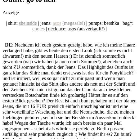
social topics
Anzeige
| shirt:
sheinside
| jeans:
asos
(megasale!)
| pumps: bershka | bag*:
choies
| necklace: asos (ausverkauft!) |
DE
: Nachdem ich euch gestern gezeigt habe, wie ich meine Haare
verlängert habe, gibt es heute den ersten Look (ich konnte es nicht
abwarten!) mit den neuen Haaren :) Er ist ziemlich sommerlich
geworden (naja wir haben ja auch noch Sommer!), aber eben auch
nicht ZU sommerlich, dank der Jeans. Das Highlight des Outfits ist
ganz klar das Shirt: man denkt erst „was ist das für ein Ponykitsch?“
und ist irritiert, weil es so gar nicht zu mir passt und wenn man
genauer hinsieht ist das Shirt alles andere als nett mit der Schrift und
den Zeichen. Für mich ist genau das der Clou daran: diese kleinen
verstecktes Botschaften finde ich großartig! Hättet ihr es auf den
ersten Blick gesehen? Der Rest ist auch bunt gehalten mit der blauen
Jeans, die mit 16 EUR preislich einfach unschlagbar ist und eine
sehr vorteilhafte Waschung hat und die Neonschuhe, die zu meinen
Lieblingen gehören, seit ich sie bei Bershka im Ausverkauf entdeckt
habe! Wegen der Tasche wurde ich auch bereits ein paar Mal
angesprochen – scheint als würde sie perfekt zu Berlin passen:
auffällig und sehr praktisch zugleich :) Wie findet ihr es? Zu bunt?