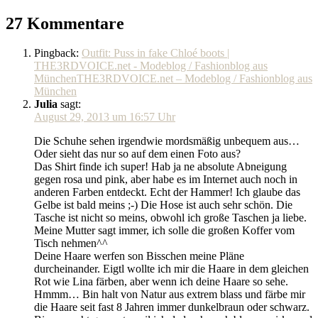
27 Kommentare
Pingback:
Outfit: Puss in fake Chloé boots |
THE3RDVOICE.net - Modeblog / Fashionblog aus
MünchenTHE3RDVOICE.net – Modeblog / Fashionblog aus
München
Julia
sagt:
August 29, 2013 um 16:57 Uhr
Die Schuhe sehen irgendwie mordsmäßig unbequem aus…
Oder sieht das nur so auf dem einen Foto aus?
Das Shirt finde ich super! Hab ja ne absolute Abneigung
gegen rosa und pink, aber habe es im Internet auch noch in
anderen Farben entdeckt. Echt der Hammer! Ich glaube das
Gelbe ist bald meins ;-) Die Hose ist auch sehr schön. Die
Tasche ist nicht so meins, obwohl ich große Taschen ja liebe.
Meine Mutter sagt immer, ich solle die großen Koffer vom
Tisch nehmen^^
Deine Haare werfen son Bisschen meine Pläne
durcheinander. Eigtl wollte ich mir die Haare in dem gleichen
Rot wie Lina färben, aber wenn ich deine Haare so sehe.
Hmmm… Bin halt von Natur aus extrem blass und färbe mir
die Haare seit fast 8 Jahren immer dunkelbraun oder schwarz.