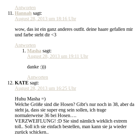
Antworten
Hannah
sagt:
August 28, 2013 um 18:16 Uhr
wow, das ist ein ganz anderes outfit. deine haare gefallen mir
und farbe steht dir <3
Antworten
Masha
sagt:
August 28, 2013 um 19:11 Uhr
danke :)))
Antworten
KATE
sagt:
August 28, 2013 um 16:25 Uhr
Huhu Masha =)
Welche Größe sind die Hosen? Gibt’s nur noch in 38, aber da
steht ja, dass sie super eng sein sollen, ich trage
normalerweise 36 bei Hosen….
VERZWEIFLUNG! :D Sie sind nämlich wirklich extrem
toll.. Soll ich sie einfach bestellen, man kann sie ja wieder
zurück schicken..