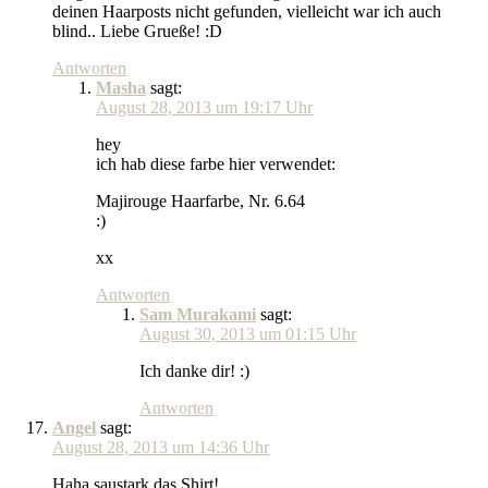
deinen Haarposts nicht gefunden, vielleicht war ich auch
blind.. Liebe Grueße! :D
Antworten
Masha
sagt:
August 28, 2013 um 19:17 Uhr
hey
ich hab diese farbe hier verwendet:
Majirouge Haarfarbe, Nr. 6.64
:)
xx
Antworten
Sam Murakami
sagt:
August 30, 2013 um 01:15 Uhr
Ich danke dir! :)
Antworten
Angel
sagt:
August 28, 2013 um 14:36 Uhr
Haha saustark das Shirt!