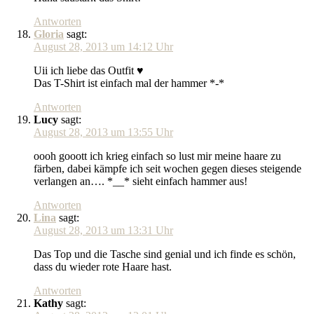
Antworten
Gloria
sagt:
August 28, 2013 um 14:12 Uhr
Uii ich liebe das Outfit ♥
Das T-Shirt ist einfach mal der hammer *-*
Antworten
Lucy
sagt:
August 28, 2013 um 13:55 Uhr
oooh gooott ich krieg einfach so lust mir meine haare zu
färben, dabei kämpfe ich seit wochen gegen dieses steigende
verlangen an…. *__* sieht einfach hammer aus!
Antworten
Lina
sagt:
August 28, 2013 um 13:31 Uhr
Das Top und die Tasche sind genial und ich finde es schön,
dass du wieder rote Haare hast.
Antworten
Kathy
sagt: