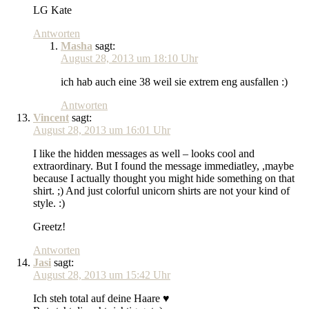
LG Kate
Antworten
Masha
sagt:
August 28, 2013 um 18:10 Uhr
ich hab auch eine 38 weil sie extrem eng ausfallen :)
Antworten
Vincent
sagt:
August 28, 2013 um 16:01 Uhr
I like the hidden messages as well – looks cool and
extraordinary. But I found the message immediatley, ,maybe
because I actually thought you might hide something on that
shirt. ;) And just colorful unicorn shirts are not your kind of
style. :)
Greetz!
Antworten
Jasi
sagt:
August 28, 2013 um 15:42 Uhr
Ich steh total auf deine Haare ♥