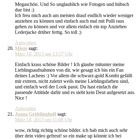
Megaschön. Und So unglaublich wie Fotogen und hübsch
due bist ;)
Ich freu mich auch am meisten drauf endlich wieder weniger
anziehen zu können und einfach auch mal mit Pulli raus
gehen zu können und vor allem einfach ein top Anziehen
Lederjacke drüber fertig. So toll ;)
Antworten
Mieze
sagt:
März 18, 2013 um 13:57 Uhr
Einfach krass schöne Bilder ! Ich glaube mitunter meine
Lieblingsaufnahmen von dir, wie gesagt ich bin ein Fan
deines Lachens :) Vor allem die schwarz-gold Kombi gefällt
mir extrem, nicht zuletzt weils meine Lieblingsfarben sind,
und einfach weil der Look passt. Du hast einfach die
passende Attitüde dafür und es sieht kein Deut aufgesetzt aus.
Nice !
Antworten
Joana Gröblinghoff
sagt:
März 18, 2013 um 11:08 Uhr
wow, richtig richtig schöne bilder. ich hab mich auch sehr
über dein video gefreut! so ein make up könnte ich bei