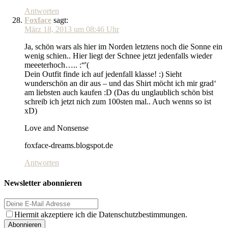
Antworten
Foxface
sagt:
März 18, 2013 um 08:46 Uhr
Ja, schön wars als hier im Norden letztens noch die Sonne ein
wenig schien.. Hier liegt der Schnee jetzt jedenfalls wieder
meeeterhoch….. :“'(
Dein Outfit finde ich auf jedenfall klasse! :) Sieht
wunderschön an dir aus – und das Shirt möcht ich mir grad‘
am liebsten auch kaufen :D (Das du unglaublich schön bist
schreib ich jetzt nich zum 100sten mal.. Auch wenns so ist
xD)
Love and Nonsense
foxface-dreams.blogspot.de
Antworten
Newsletter abonnieren
Hiermit akzeptiere ich die Datenschutzbestimmungen.