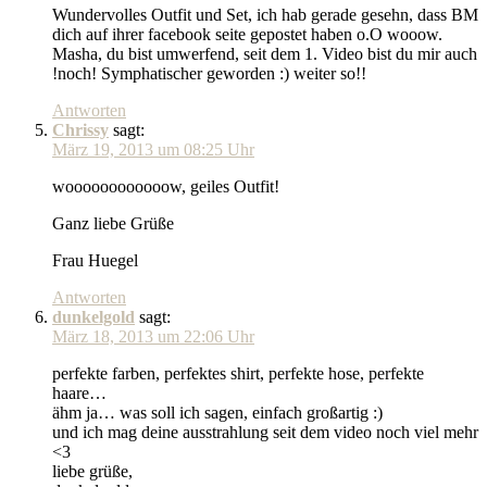
Wundervolles Outfit und Set, ich hab gerade gesehn, dass BM
dich auf ihrer facebook seite gepostet haben o.O wooow.
Masha, du bist umwerfend, seit dem 1. Video bist du mir auch
!noch! Symphatischer geworden :) weiter so!!
Antworten
Chrissy
sagt:
März 19, 2013 um 08:25 Uhr
woooooooooooow, geiles Outfit!
Ganz liebe Grüße
Frau Huegel
Antworten
dunkelgold
sagt:
März 18, 2013 um 22:06 Uhr
perfekte farben, perfektes shirt, perfekte hose, perfekte
haare…
ähm ja… was soll ich sagen, einfach großartig :)
und ich mag deine ausstrahlung seit dem video noch viel mehr
<3
liebe grüße,