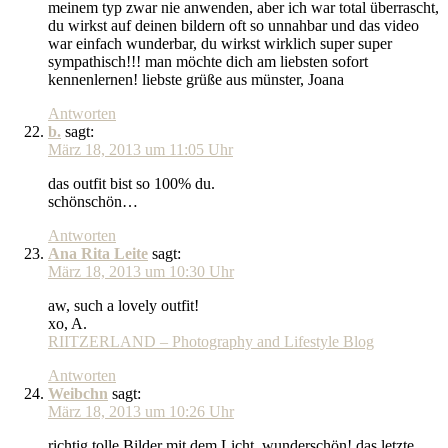
meinem typ zwar nie anwenden, aber ich war total überrascht,
du wirkst auf deinen bildern oft so unnahbar und das video
war einfach wunderbar, du wirkst wirklich super super
sympathisch!!! man möchte dich am liebsten sofort
kennenlernen! liebste grüße aus münster, Joana
Antworten
b.
sagt:
März 18, 2013 um 11:05 Uhr
das outfit bist so 100% du.
schönschön…
Antworten
Ana Rita Leite
sagt:
März 18, 2013 um 10:30 Uhr
aw, such a lovely outfit!
xo, A.
RIITZERLAND – Photography and Lifestyle Blog
Antworten
Weibchn
sagt:
März 18, 2013 um 10:26 Uhr
richtig tolle Bilder mit dem Licht, wunderschön! das letzte