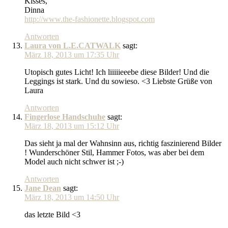
Kisses,
Dinna
http://www.the-fashionette.blogspot.com
Antworten
Laura von L.E.CATWALK
sagt:
März 18, 2013 um 17:35 Uhr
Utopisch gutes Licht! Ich liiiiieeebe diese Bilder! Und die
Leggings ist stark. Und du sowieso. <3 Liebste Grüße von
Laura
Antworten
Fingerlose Handschuhe
sagt:
März 18, 2013 um 15:12 Uhr
Das sieht ja mal der Wahnsinn aus, richtig faszinierend Bilder
! Wunderschöner Stil, Hammer Fotos, was aber bei dem
Model auch nicht schwer ist ;-)
Antworten
Jane Dean
sagt:
März 18, 2013 um 14:50 Uhr
das letzte Bild <3