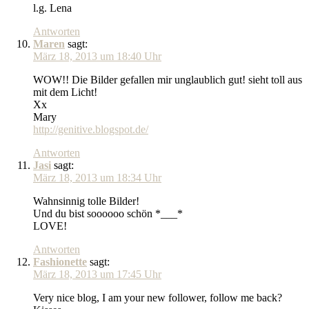
l.g. Lena
Antworten
Maren
sagt:
März 18, 2013 um 18:40 Uhr
WOW!! Die Bilder gefallen mir unglaublich gut! sieht toll aus
mit dem Licht!
Xx
Mary
http://genitive.blogspot.de/
Antworten
Jasi
sagt:
März 18, 2013 um 18:34 Uhr
Wahnsinnig tolle Bilder!
Und du bist soooooo schön *___*
LOVE!
Antworten
Fashionette
sagt:
März 18, 2013 um 17:45 Uhr
Very nice blog, I am your new follower, follow me back?