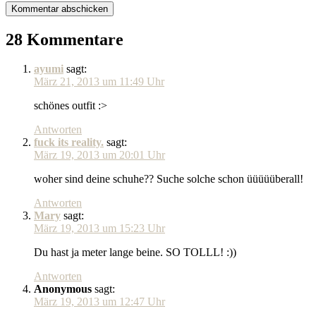
28 Kommentare
ayumi
sagt:
März 21, 2013 um 11:49 Uhr
schönes outfit :>
Antworten
fuck its reality.
sagt:
März 19, 2013 um 20:01 Uhr
woher sind deine schuhe?? Suche solche schon üüüüüberall!
Antworten
Mary
sagt:
März 19, 2013 um 15:23 Uhr
Du hast ja meter lange beine. SO TOLLL! :))
Antworten
Anonymous
sagt:
März 19, 2013 um 12:47 Uhr