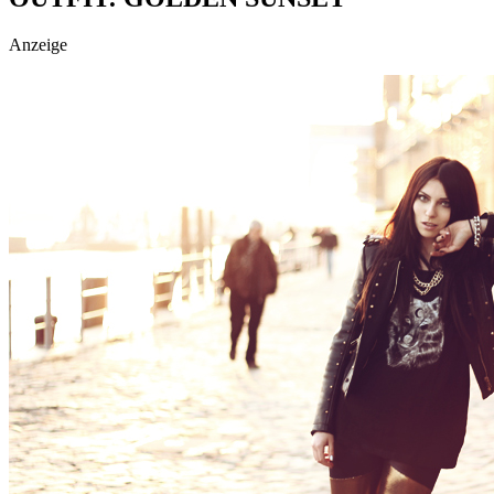
social topics
Anzeige