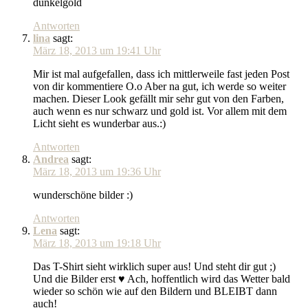
dunkelgold
Antworten
lina
sagt:
März 18, 2013 um 19:41 Uhr
Mir ist mal aufgefallen, dass ich mittlerweile fast jeden Post
von dir kommentiere O.o Aber na gut, ich werde so weiter
machen. Dieser Look gefällt mir sehr gut von den Farben,
auch wenn es nur schwarz und gold ist. Vor allem mit dem
Licht sieht es wunderbar aus.:)
Antworten
Andrea
sagt:
März 18, 2013 um 19:36 Uhr
wunderschöne bilder :)
Antworten
Lena
sagt:
März 18, 2013 um 19:18 Uhr
Das T-Shirt sieht wirklich super aus! Und steht dir gut ;)
Und die Bilder erst ♥ Ach, hoffentlich wird das Wetter bald
wieder so schön wie auf den Bildern und BLEIBT dann
auch!