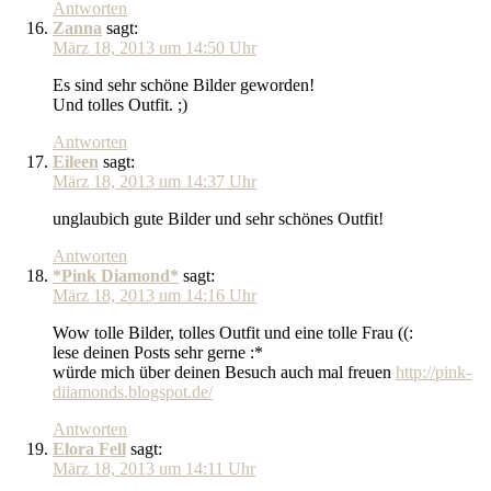
Antworten
Zanna
sagt:
März 18, 2013 um 14:50 Uhr
Es sind sehr schöne Bilder geworden!
Und tolles Outfit. ;)
Antworten
Eileen
sagt:
März 18, 2013 um 14:37 Uhr
unglaubich gute Bilder und sehr schönes Outfit!
Antworten
*Pink Diamond*
sagt:
März 18, 2013 um 14:16 Uhr
Wow tolle Bilder, tolles Outfit und eine tolle Frau ((:
lese deinen Posts sehr gerne :*
würde mich über deinen Besuch auch mal freuen
http://pink-
diiamonds.blogspot.de/
Antworten
Elora Fell
sagt:
März 18, 2013 um 14:11 Uhr