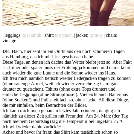
| leggings:
blackmilk
| shirt:
too much
| jacket:
romwe
| chain:
vintage |
DE
: Hach, hier seht ihr ein Outfit aus den noch schöneren Tagen
aus Hamburg, das ich mit
Lina
geschossen habe.
Diese Tage, an denen ich dachte das Wetter bleibt jetzt so. Aber Fakt
ist: früher oder später muss der Frühling ja kommen und damit kehrt
auch wieder die gute Laune und die Sonne wieder ins Haus.
Ich freu mich nämlich tierisch wieder Lederjacken tragen zu können
(ohne sauenge Ärmel, weil ich wieder versuche zig Cardigans
drunter zu quetschen), Tshirts (ohne extra Tops drunter) und
einfache Leggings (ohne Strumpfhose!). Vielleicht auch Ballerinas
(ohne Socken!) und Pullis, einfach so, ohne Jacke. All diese Dinge,
die mir einfallen, beim Betrachten der Bilder.
Ich kann mich noch genau an letztes Jahr erinnern, da ging ich
nämlich zu dieser Zeit grillen mit Freunden. Am 24. März (der Tag
nach meinem Geburtstag) lag die Temperatur bei ungefähr 25 °C.
Ich will wieder dahin zurück^^
Achso und bevor ihr fragt: das Shirt kam tatsächlich schon so