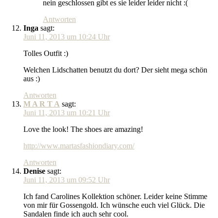
nein geschlossen gibt es sie leider leider nicht :(
Antworten
Inga
sagt:
Juni 11, 2013 um 10:24 Uhr
Tolles Outfit :)
Welchen Lidschatten benutzt du dort? Der sieht mega schön
aus :)
Antworten
M A R T A
sagt:
Juni 11, 2013 um 10:21 Uhr
Love the look! The shoes are amazing!
http://www.martasfashiondiary.com/
Antworten
Denise
sagt:
Juni 11, 2013 um 09:52 Uhr
Ich fand Carolines Kollektion schöner. Leider keine Stimme
von mir für Gossengold. Ich wünsche euch viel Glück. Die
Sandalen finde ich auch sehr cool.