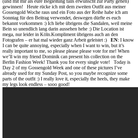
(und mit mir als eure Begleitung falls erwünscht zur Party gehen)
gewinnen! Heute rücke ich mit dem zweiten Outfit aus meiner
Gossengold Woche raus und ein Foto aus der Reihe habe ich am
Sonntag für den Beitrag verwendet, deswegen dürfte es euch
bekannt vorkommen :) Ich liebe übrigens die Sandalen, weil meine
Bein so unendlich lang darin aussehen hehe :) Die Location ist
mega, nur leider in Köln.Kompliment übrigens auch an den
Fotografen – er hat mal wieder ganz Arbeit geleistet :)
EN
: I know
I can be quite annoying, especially when I want to win, but it’s
really important to me, so please please please vote for me! When
we’ll win my friend Dominik can present his collection on the
Berlin Fashion Week! Thank you for every single vote! Today is
Day 2 of my Gossengold Week and one of these pictures I’ve
already used for my Sunday Post, so you maybe recognize some
parts of the outfit :) I really love it, especially the heels, they make
my legs look endless – sooo good!