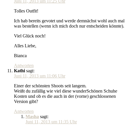
Juni 11, 2013 um 11:25 Uhr
Tolles Outfit!
Ich hab bereits gevotet und werde demnächst wohl auch mal
was bestellen (wenn ich mich doch nur entscheiden könnte).
Viel Glück noch!
Alles Liebe,
Bianca
Antworten
Kathi
sagt:
Juni 11, 2013 um 11:06 Uhr
Einer der schönsten Shoots seit langem.
Weißt du zufällig wie viel diese wunderSchönen Schuhe
Kosten und ob es die auch in der (vorne) geschlossenen
Version gibt?
Antworten
Masha
sagt:
Juni 11, 2013 um 11:35 Uhr