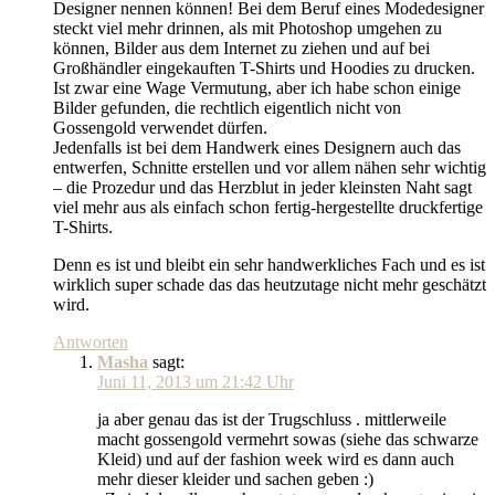
Designer nennen können! Bei dem Beruf eines Modedesigner
steckt viel mehr drinnen, als mit Photoshop umgehen zu
können, Bilder aus dem Internet zu ziehen und auf bei
Großhändler eingekauften T-Shirts und Hoodies zu drucken.
Ist zwar eine Wage Vermutung, aber ich habe schon einige
Bilder gefunden, die rechtlich eigentlich nicht von
Gossengold verwendet dürfen.
Jedenfalls ist bei dem Handwerk eines Designern auch das
entwerfen, Schnitte erstellen und vor allem nähen sehr wichtig
– die Prozedur und das Herzblut in jeder kleinsten Naht sagt
viel mehr aus als einfach schon fertig-hergestellte druckfertige
T-Shirts.
Denn es ist und bleibt ein sehr handwerkliches Fach und es ist
wirklich super schade das das heutzutage nicht mehr geschätzt
wird.
Antworten
Masha
sagt:
Juni 11, 2013 um 21:42 Uhr
ja aber genau das ist der Trugschluss . mittlerweile
macht gossengold vermehrt sowas (siehe das schwarze
Kleid) und auf der fashion week wird es dann auch
mehr dieser kleider und sachen geben :)