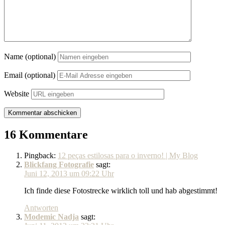
Name (optional)
Email (optional)
Website
16 Kommentare
Pingback:
12 peças estilosas para o inverno! | My Blog
Blickfang Fotografie
sagt:
Juni 12, 2013 um 09:22 Uhr
Ich finde diese Fotostrecke wirklich toll und hab abgestimmt!
Antworten
Modemic Nadja
sagt: