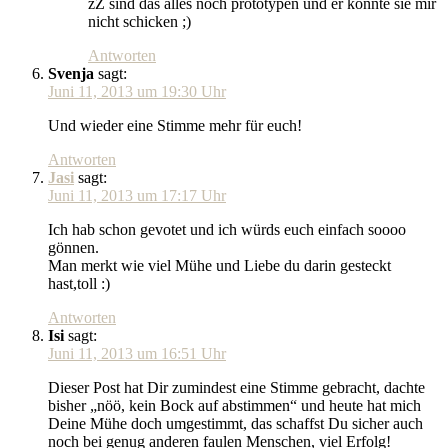
zZ sind das alles noch prototypen und er konnte sie mir
nicht schicken ;)
Antworten
Svenja
sagt:
Juni 11, 2013 um 19:30 Uhr
Und wieder eine Stimme mehr für euch!
Antworten
Jasi
sagt:
Juni 11, 2013 um 17:17 Uhr
Ich hab schon gevotet und ich würds euch einfach soooo
gönnen.
Man merkt wie viel Mühe und Liebe du darin gesteckt
hast,toll :)
Antworten
Isi
sagt:
Juni 11, 2013 um 16:51 Uhr
Dieser Post hat Dir zumindest eine Stimme gebracht, dachte
bisher „nöö, kein Bock auf abstimmen“ und heute hat mich
Deine Mühe doch umgestimmt, das schaffst Du sicher auch
noch bei genug anderen faulen Menschen, viel Erfolg!