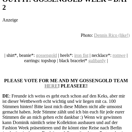
social topics
2
Anzeige
Photo:
Dennis Rico (like!)
| shirt*, beanie*:
gossengold
| heels*:
iron fist
| necklace*:
romwe
|
earrings: topshop | black bracelet*
galibardy
|
PLEASE VOTE FOR ME AND MY GOSSENGOLD TEAM
HERE
! PLEASEEE!
DE
: Freunde ich weiss es geht euch schon auf den Keks, aber mir
ist dieser Wettbewerb echt wichtig und wir liegen mit ca. 100
Stimmen hinten! Bitte lasst mich diese Mühen nicht alle umsonst
gemacht haben. Jede Stimme zählt und ich bin euch für jede eurer
Stimmen die an mich gehen echt dankbar :) Wenn wir gewinnen
kann Dominik nämlich seine Kollektion ausbauen und auf der
Fashion Week präsentieren und ihr könnt eine Reise nach Berlin