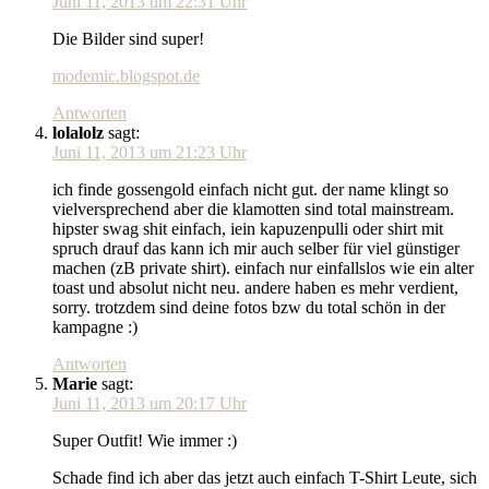
Juni 11, 2013 um 22:31 Uhr
Die Bilder sind super!
modemic.blogspot.de
Antworten
lolalolz
sagt:
Juni 11, 2013 um 21:23 Uhr
ich finde gossengold einfach nicht gut. der name klingt so
vielversprechend aber die klamotten sind total mainstream.
hipster swag shit einfach, iein kapuzenpulli oder shirt mit
spruch drauf das kann ich mir auch selber für viel günstiger
machen (zB private shirt). einfach nur einfallslos wie ein alter
toast und absolut nicht neu. andere haben es mehr verdient,
sorry. trotzdem sind deine fotos bzw du total schön in der
kampagne :)
Antworten
Marie
sagt:
Juni 11, 2013 um 20:17 Uhr
Super Outfit! Wie immer :)
Schade find ich aber das jetzt auch einfach T-Shirt Leute, sich