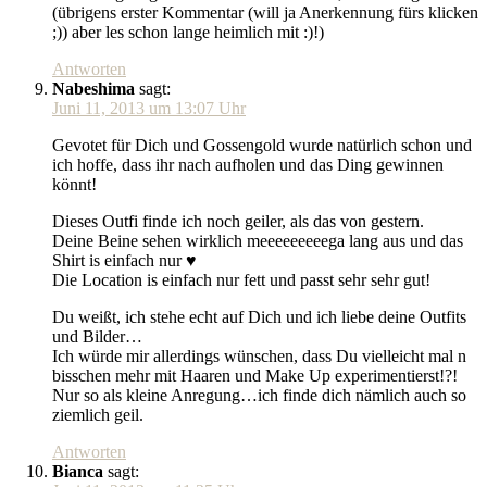
(übrigens erster Kommentar (will ja Anerkennung fürs klicken
;)) aber les schon lange heimlich mit :)!)
Antworten
Nabeshima
sagt:
Juni 11, 2013 um 13:07 Uhr
Gevotet für Dich und Gossengold wurde natürlich schon und
ich hoffe, dass ihr nach aufholen und das Ding gewinnen
könnt!
Dieses Outfi finde ich noch geiler, als das von gestern.
Deine Beine sehen wirklich meeeeeeeeega lang aus und das
Shirt is einfach nur ♥
Die Location is einfach nur fett und passt sehr sehr gut!
Du weißt, ich stehe echt auf Dich und ich liebe deine Outfits
und Bilder…
Ich würde mir allerdings wünschen, dass Du vielleicht mal n
bisschen mehr mit Haaren und Make Up experimentierst!?!
Nur so als kleine Anregung…ich finde dich nämlich auch so
ziemlich geil.
Antworten
Bianca
sagt: