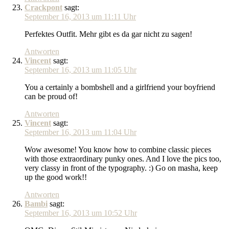
Crackpont
sagt:
September 16, 2013 um 11:11 Uhr
Perfektes Outfit. Mehr gibt es da gar nicht zu sagen!
Antworten
Vincent
sagt:
September 16, 2013 um 11:05 Uhr
You a certainly a bombshell and a girlfriend your boyfriend
can be proud of!
Antworten
Vincent
sagt:
September 16, 2013 um 11:04 Uhr
Wow awesome! You know how to combine classic pieces
with those extraordinary punky ones. And I love the pics too,
very classy in front of the typography. :) Go on masha, keep
up the good work!!
Antworten
Bambi
sagt:
September 16, 2013 um 10:52 Uhr