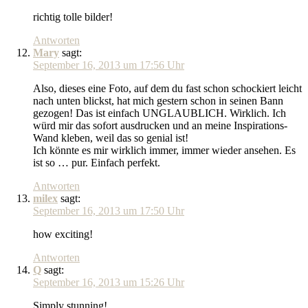
richtig tolle bilder!
Antworten
Mary
sagt:
September 16, 2013 um 17:56 Uhr
Also, dieses eine Foto, auf dem du fast schon schockiert leicht
nach unten blickst, hat mich gestern schon in seinen Bann
gezogen! Das ist einfach UNGLAUBLICH. Wirklich. Ich
würd mir das sofort ausdrucken und an meine Inspirations-
Wand kleben, weil das so genial ist!
Ich könnte es mir wirklich immer, immer wieder ansehen. Es
ist so … pur. Einfach perfekt.
Antworten
milex
sagt:
September 16, 2013 um 17:50 Uhr
how exciting!
Antworten
Q
sagt:
September 16, 2013 um 15:26 Uhr
Simply stunning!