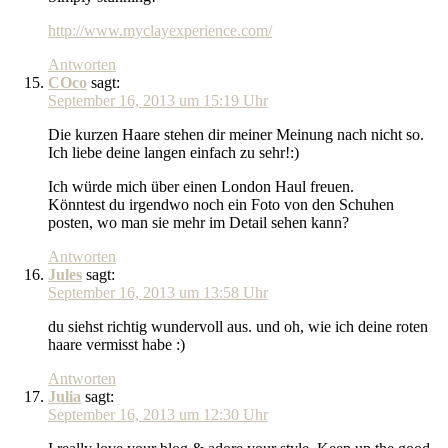
http://www.myclayexperience.com/
Antworten
COco
sagt:
September 16, 2013 um 15:19 Uhr
Die kurzen Haare stehen dir meiner Meinung nach nicht so.
Ich liebe deine langen einfach zu sehr!:)
Ich würde mich über einen London Haul freuen.
Könntest du irgendwo noch ein Foto von den Schuhen
posten, wo man sie mehr im Detail sehen kann?
Antworten
Jules
sagt:
September 16, 2013 um 13:58 Uhr
du siehst richtig wundervoll aus. und oh, wie ich deine roten
haare vermisst habe :)
Antworten
Julia
sagt:
September 16, 2013 um 12:30 Uhr