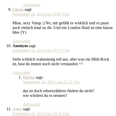
Antworten
Gloria
sagt:
September 16, 2013 um 20:07 Uhr
Miau, sexy Vamp ;) Ne, mir gefällt es wirklich und es passt
auch einfach total zu dir. Und ein London Haul ist eine klasse
Idee (Y)
Antworten
Anonym
sagt:
September 16, 2013 um 19:17 Uhr
Sieht wirklich wahnsinnig toll aus, aber was ein Midi-Rock
ist, hast du immer noch nicht verstanden ^^
Antworten
Masha
sagt:
September 16, 2013 um 21:33 Uhr
das ist doch erbsenzählerei findest du nicht?
wie würdest du es nennen?
Antworten
Angy
sagt:
September 16, 2013 um 18:16 Uhr