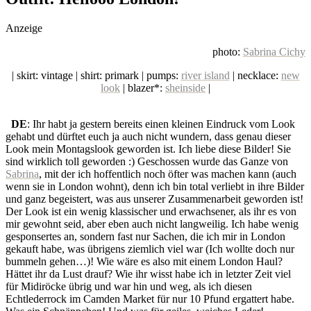
social topics
Anzeige
photo:
Sabrina Cichy
| skirt: vintage | shirt: primark | pumps:
river island
| necklace:
new
look
| blazer*:
sheinside
|
DE
: Ihr habt ja gestern bereits einen kleinen Eindruck vom Look
gehabt und dürftet euch ja auch nicht wundern, dass genau dieser
Look mein Montagslook geworden ist. Ich liebe diese Bilder! Sie
sind wirklich toll geworden :) Geschossen wurde das Ganze von
Sabrina
, mit der ich hoffentlich noch öfter was machen kann (auch
wenn sie in London wohnt), denn ich bin total verliebt in ihre Bilder
und ganz begeistert, was aus unserer Zusammenarbeit geworden ist!
Der Look ist ein wenig klassischer und erwachsener, als ihr es von
mir gewohnt seid, aber eben auch nicht langweilig. Ich habe wenig
gesponsertes an, sondern fast nur Sachen, die ich mir in London
gekauft habe, was übrigens ziemlich viel war (Ich wollte doch nur
bummeln gehen…)! Wie wäre es also mit einem London Haul?
Hättet ihr da Lust drauf? Wie ihr wisst habe ich in letzter Zeit viel
für Midiröcke übrig und war hin und weg, als ich diesen
Echtlederrock im Camden Market für nur 10 Pfund ergattert habe.