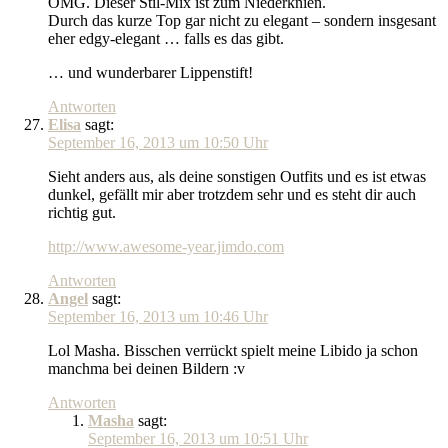
OMG. Dieser Stil-Mix ist zum Niederknien.
Durch das kurze Top gar nicht zu elegant – sondern insgesant
eher edgy-elegant … falls es das gibt.
… und wunderbarer Lippenstift!
Antworten
Elisa
sagt:
September 16, 2013 um 10:50 Uhr
Sieht anders aus, als deine sonstigen Outfits und es ist etwas
dunkel, gefällt mir aber trotzdem sehr und es steht dir auch
richtig gut.
http://www.awesome-year.jimdo.com
Antworten
Angel
sagt:
September 16, 2013 um 10:46 Uhr
Lol Masha. Bisschen verrückt spielt meine Libido ja schon
manchma bei deinen Bildern :v
Antworten
Masha
sagt:
September 16, 2013 um 10:51 Uhr