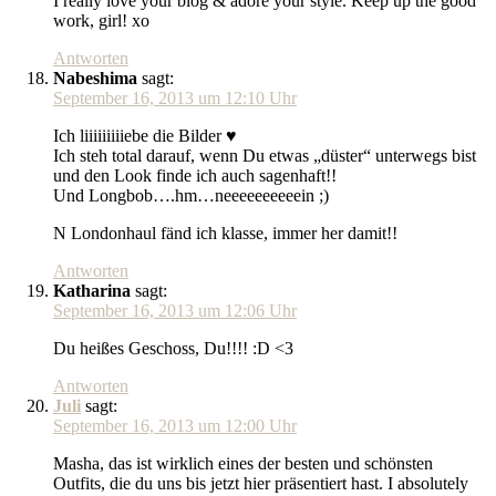
I really love your blog & adore your style. Keep up the good
work, girl! xo
Antworten
Nabeshima
sagt:
September 16, 2013 um 12:10 Uhr
Ich liiiiiiiiiebe die Bilder ♥
Ich steh total darauf, wenn Du etwas „düster“ unterwegs bist
und den Look finde ich auch sagenhaft!!
Und Longbob….hm…neeeeeeeeeein ;)
N Londonhaul fänd ich klasse, immer her damit!!
Antworten
Katharina
sagt:
September 16, 2013 um 12:06 Uhr
Du heißes Geschoss, Du!!!! :D <3
Antworten
Juli
sagt:
September 16, 2013 um 12:00 Uhr
Masha, das ist wirklich eines der besten und schönsten
Outfits, die du uns bis jetzt hier präsentiert hast. I absolutely