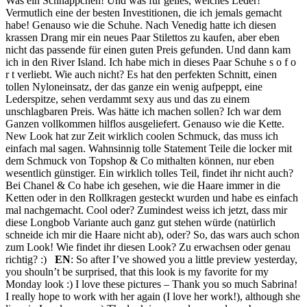
Was ein Schnäppchen! Und was für geiles, weiches Leder!
Vermutlich eine der besten Investitionen, die ich jemals gemacht
habe! Genauso wie die Schuhe. Nach Venedig hatte ich diesen
krassen Drang mir ein neues Paar Stilettos zu kaufen, aber eben
nicht das passende für einen guten Preis gefunden. Und dann kam
ich in den River Island. Ich habe mich in dieses Paar Schuhe s o f o
r t verliebt. Wie auch nicht? Es hat den perfekten Schnitt, einen
tollen Nyloneinsatz, der das ganze ein wenig aufpeppt, eine
Lederspitze, sehen verdammt sexy aus und das zu einem
unschlagbaren Preis. Was hätte ich machen sollen? Ich war dem
Ganzen vollkommen hilflos ausgeliefert. Genauso wie die Kette.
New Look hat zur Zeit wirklich coolen Schmuck, das muss ich
einfach mal sagen. Wahnsinnig tolle Statement Teile die locker mit
dem Schmuck von Topshop & Co mithalten können, nur eben
wesentlich günstiger. Ein wirklich tolles Teil, findet ihr nicht auch?
Bei Chanel & Co habe ich gesehen, wie die Haare immer in die
Ketten oder in den Rollkragen gesteckt wurden und habe es einfach
mal nachgemacht. Cool oder? Zumindest weiss ich jetzt, dass mir
diese Longbob Variante auch ganz gut stehen würde (natürlich
schneide ich mir die Haare nicht ab), oder? So, das wars auch schon
zum Look! Wie findet ihr diesen Look? Zu erwachsen oder genau
richtig? :)
EN
: So after I’ve showed you a little preview yesterday,
you shouln’t be surprised, that this look is my favorite for my
Monday look :) I love these pictures – Thank you so much Sabrina!
I really hope to work with her again (I love her work!), although she