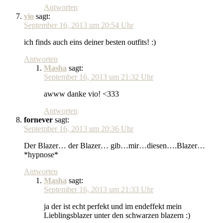
Antworten
vio
sagt:
September 16, 2013 um 20:54 Uhr
ich finds auch eins deiner besten outfits! :)
Antworten
Masha
sagt:
September 16, 2013 um 21:32 Uhr
awww danke vio! <333
Antworten
fornever
sagt:
September 16, 2013 um 20:36 Uhr
Der Blazer… der Blazer… gib…mir…diesen….Blazer…
*hypnose*
Antworten
Masha
sagt:
September 16, 2013 um 21:33 Uhr
ja der ist echt perfekt und im endeffekt mein
Lieblingsblazer unter den schwarzen blazern :)