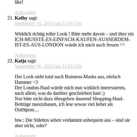
like!
Antworten
Kathy
sagt:
September 16, 2013 um 11:56 Uhr
Wirklich richtig toller Look ! Bitte mehr davon – und über ein
ICH-MUSSTE-ES-EINFACH-KAUFEN-AUSSERDEM-
IST-ES-AUS-LONDON würde ich mich auch freuen ^^
Antworten
Katja
sagt:
September 16, 2013 um 11:24 Uhr
Der Look sieht total nach Buisness-Masha aus, einfach
Hammer <3
Der London-Haul würde mich nun wirklich interessieren,
nach allem, was du darüber geschrieben hast ;)
Nur bitte nicht dazu übergehen dauernd Shopping-Haul-
Beiträge rauszuhauen, ich lese sowas viel lieber als
Outfitpost…
btw.: Die Stilettos sehen verdammt unbequem aus – sind sie
aber nicht, oder?
Antworten