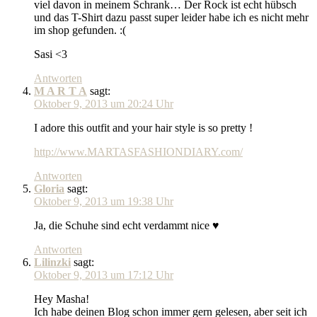
viel davon in meinem Schrank… Der Rock ist echt hübsch
und das T-Shirt dazu passt super leider habe ich es nicht mehr
im shop gefunden. :(
Sasi <3
Antworten
M A R T A
sagt:
Oktober 9, 2013 um 20:24 Uhr
I adore this outfit and your hair style is so pretty !
http://www.MARTASFASHIONDIARY.com/
Antworten
Gloria
sagt:
Oktober 9, 2013 um 19:38 Uhr
Ja, die Schuhe sind echt verdammt nice ♥
Antworten
Lilinzki
sagt:
Oktober 9, 2013 um 17:12 Uhr
Hey Masha!
Ich habe deinen Blog schon immer gern gelesen, aber seit ich