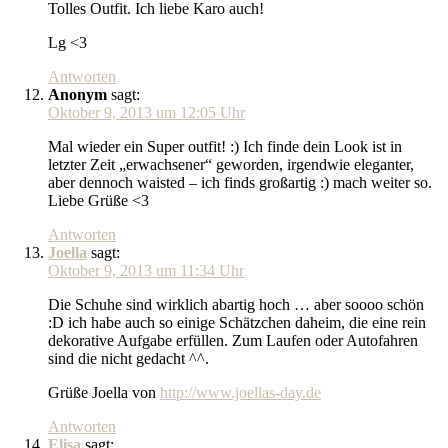
Tolles Outfit. Ich liebe Karo auch!
Lg <3
Antworten
Anonym
sagt:
Oktober 9, 2013 um 12:05 Uhr
Mal wieder ein Super outfit! :) Ich finde dein Look ist in
letzter Zeit „erwachsener“ geworden, irgendwie eleganter,
aber dennoch waisted – ich finds großartig :) mach weiter so.
Liebe Grüße <3
Antworten
Joella
sagt:
Oktober 9, 2013 um 11:34 Uhr
Die Schuhe sind wirklich abartig hoch … aber soooo schön
:D ich habe auch so einige Schätzchen daheim, die eine rein
dekorative Aufgabe erfüllen. Zum Laufen oder Autofahren
sind die nicht gedacht ^^.
Grüße Joella von
http://www.joellas-day.de
Antworten
Elisa
sagt: