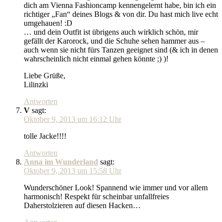
dich am Vienna Fashioncamp kennengelernt habe, bin ich ein
richtiger „Fan“ deines Blogs & von dir. Du hast mich live echt
umgehauen! :D
… und dein Outfit ist übrigens auch wirklich schön, mir
gefällt der Karorock, und die Schuhe sehen hammer aus –
auch wenn sie nicht fürs Tanzen geeignet sind (& ich in denen
wahrscheinlich nicht einmal gehen könnte ;) )!
Liebe Grüße,
Lilinzki
Antworten
V
sagt:
Oktober 9, 2013 um 16:12 Uhr
tolle Jacke!!!!
Antworten
Anna im Wunderland
sagt:
Oktober 9, 2013 um 15:58 Uhr
Wunderschöner Look! Spannend wie immer und vor allem
harmonisch! Respekt für scheinbar unfallfreies
Daherstolzieren auf diesen Hacken…