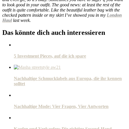
to look good in your outfit. The good news: at least the rest of the
outfit is quite comfortable. Like the beautiful leather bag with the
checked pattern inside or my skirt I’ve showed you in my
London
Haul
last week.
Das könnte dich auch interessieren
5 Investment Pieces, auf die ich spare
Nachhaltige Schmucklabels aus Europa, die ihr kennen
solltet
Nachhaltige Mode: Vier Fragen, Vier Antworten
Kaufen und Verkaufen: Die richtige Second-Hand-