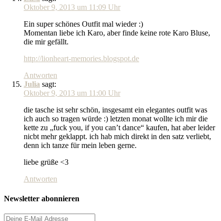
Oktober 9, 2013 um 11:09 Uhr
Ein super schönes Outfit mal wieder :)
Momentan liebe ich Karo, aber finde keine rote Karo Bluse,
die mir gefällt.
http://lionheart-memories.blogspot.de
Antworten
Julia
sagt:
Oktober 9, 2013 um 11:00 Uhr
die tasche ist sehr schön, insgesamt ein elegantes outfit was
ich auch so tragen würde :) letzten monat wollte ich mir die
kette zu „fuck you, if you can’t dance“ kaufen, hat aber leider
nicbt mehr geklappt. ich hab mich direkt in den satz verliebt,
denn ich tanze für mein leben gerne.
liebe grüße <3
Antworten
Newsletter abonnieren