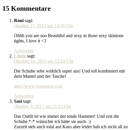
15 Kommentare
Roni
sagt:
Oktober 11, 2013 um 14:16 Uhr
Ohhh you are soo Beautiful and sexy in those sexy skintone
tights, I love it <3
Antworten
Linda
sagt:
Oktober 10, 2013 um 12:14 Uhr
Die Schuhe sehe wirklich super aus! Und toll kombiniert mit
dem Mantel und der Tasche!
http://www.voguence.com
Antworten
Sasi
sagt:
Oktober 9, 2013 um 21:13 Uhr
Das Outfit ist wie immer der totale Hammer! Und erst die
Schuhe *-* wünschte ich hätte sie auch. :)
Zurzeit steh auch total auf Karo aber leider hab ich nicht all zu