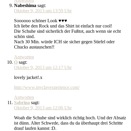
Antworten
Nabeshima
sagt:
Oktober 9, 2013 um 13:59 Uhr
Soooooo schöner Look ♥♥♥
Ich liebe den Rock und das Shirt ist einfach nur cool!
Die Schuhe sind sicherlich der Fußtot, auch wenn sie echt
schön sind.
Nach 30 Min. würde ICH sie sicher gegen Stiefel oder
Chucks austauschen!!
Antworten
Q
sagt:
Oktober 9, 2013 um 12:17 Uhr
lovely jacket!.x
http://www.myclayexperience.com/
Antworten
Sabrina
sagt:
Oktober 9, 2013 um 12:06 Uhr
Woah die Schuhe sind wirklich richtig hoch. Und der Absatz
ist dünn. Alter Schwede, dass du da überhaupt drei Schritte
drauf laufen kannst :D.