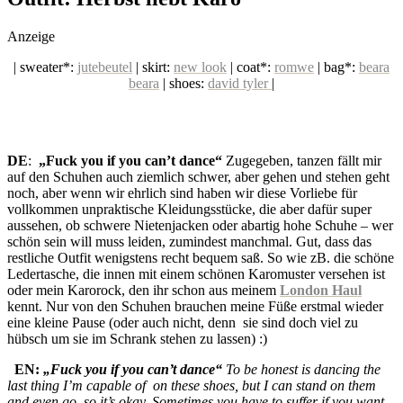
social topics
Anzeige
| sweater*:
jutebeutel
| skirt:
new look
| coat*:
romwe
| bag*:
beara
beara
| shoes:
david tyler
|
DE
:
„Fuck you if you can’t dance“
Zugegeben, tanzen fällt mir
auf den Schuhen auch ziemlich schwer, aber gehen und stehen geht
noch, aber wenn wir ehrlich sind haben wir diese Vorliebe für
vollkommen unpraktische Kleidungsstücke, die aber dafür super
aussehen, ob schwere Nietenjacken oder abartig hohe Schuhe – wer
schön sein will muss leiden, zumindest manchmal. Gut, dass das
restliche Outfit wenigstens recht bequem saß. So wie zB. die schöne
Ledertasche, die innen mit einem schönen Karomuster versehen ist
oder mein Karorock, den ihr schon aus meinem
London Haul
kennt. Nur von den Schuhen brauchen meine Füße erstmal wieder
eine kleine Pause (oder auch nicht, denn sie sind doch viel zu
hübsch um sie im Schrank stehen zu lassen) :)
EN:
„Fuck you if you can’t dance“
To be honest is dancing the
last thing I’m capable of on these shoes, but I can stand on them
and even go, so it’s okay. Sometimes you have to suffer if you want