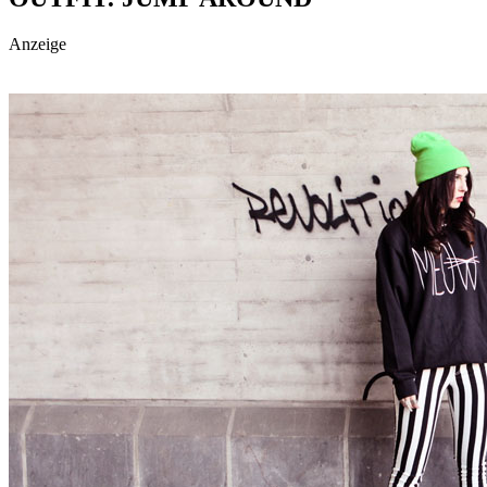
social topics
Anzeige