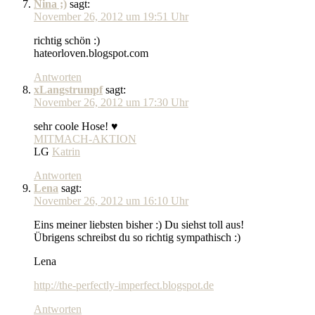
Nina ;)
sagt:
November 26, 2012 um 19:51 Uhr
richtig schön :)
hateorloven.blogspot.com
Antworten
xLangstrumpf
sagt:
November 26, 2012 um 17:30 Uhr
sehr coole Hose! ♥
MITMACH-AKTION
LG
Katrin
Antworten
Lena
sagt:
November 26, 2012 um 16:10 Uhr
Eins meiner liebsten bisher :) Du siehst toll aus!
Übrigens schreibst du so richtig sympathisch :)
Lena
http://the-perfectly-imperfect.blogspot.de
Antworten