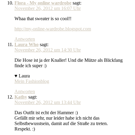
Flora - My online wardrobe
sagt:
November 26, 2012 um 16:07 Uhr
Whaa that sweater is so cool!!
http://my-online-wardrobe.blogspot.com
Antworten
Laura Who
sagt:
November 26, 2012 um 14:30 Uhr
Die Hose ist ja der Knaller! Und die Mütze als Blickfang
finde ich super :)
♥ Laura
Mein Fashionblog
Antworten
Kathy
sagt:
November 26, 2012 um 13:44 Uhr
Das Outfit ist echt der Hammer :)
Gefällt mir sehr, nur leider habe ich nicht das
Selbstbewusstsein, damit auf die Straße zu treten.
Respekt. :)