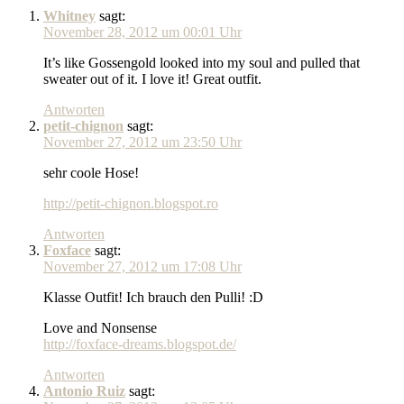
Whitney
sagt:
November 28, 2012 um 00:01 Uhr
It’s like Gossengold looked into my soul and pulled that
sweater out of it. I love it! Great outfit.
Antworten
petit-chignon
sagt:
November 27, 2012 um 23:50 Uhr
sehr coole Hose!
http://petit-chignon.blogspot.ro
Antworten
Foxface
sagt:
November 27, 2012 um 17:08 Uhr
Klasse Outfit! Ich brauch den Pulli! :D
Love and Nonsense
http://foxface-dreams.blogspot.de/
Antworten
Antonio Ruiz
sagt: