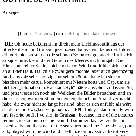
social topics
Anzeige
| blouse:
5preview
| cap:
defshop
| necklace:
romwe
|
DE
: Oh heute bekommt ihr direkt mein Lieblingsoutfit aus der
Strecke die ich in Gruissan geschossen habe, denn keins der Bilder
erinnert mich so sehr an die schönen Sommertage, wo die Luft leicht
salzig schmeckte und der Geruch des Meeres mich umgab. Die
Bluse, aus reiner Seide, spielte mit dem Wind und fühlte sich schön
an auf der Haut. Da ich sie zwar gern mochte, aber auch gleichzeitig
fand, dass sie sehr „bonzig“ aussehen könnte, habe ich sie ein
bisschen mehr casual kombiniert mit Nietenshorts und Cap, um sie
nicht zu „Ich-habe-ein-Haus-auf-Sylt“mäßig aussehen zu lassen. So,
und jetzt werde ich noch ein Weilchen die Bilder betrachten und an
die schönen, warmen Stunden denken, die ich am Strand verbracht
habe, die zwar nicht so lange her sind, aber es sich anfühlt, als wäre
seitdem eine Ewigkeit vergangen…
EN
: Today I start directly with
my favorite outfit I’ve shot in Gruissan, because none of the pictures
reminds me so much of the beautiful summer days where the air
tasted salty and the smell of the sea surrounded me. The blouse, pure
silk, played with the wind and it felt nice on my skin. I like it very