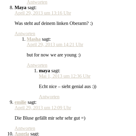
Antworten
Maya
sagt:
April 29, 2013 um 13:16 Uhr
Was steht auf deinem linken Oberarm? :)
Antworten
Masha
sagt:
April 29, 2013 um 14:21 Uhr
but for now we are young :)
Antworten
maya
sagt:
Mai 1, 2013 um 12:36 Uhr
Echt nice – sieht genial aus :))
Antworten
emilie
sagt:
April 29, 2013 um 12:09 Uhr
Die Bluse gefällt mir sehr sehr gut =)
Antworten
Angela
sagt: