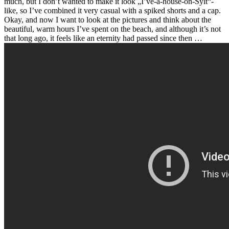
much, but I don’t wanted to make it look „I’ve-a-house-on-Sylt“-
like, so I’ve combined it very casual with a spiked shorts and a cap.
Okay, and now I want to look at the pictures and think about the
beautiful, warm hours I’ve spent on the beach, and although it’s not
that long ago, it feels like an eternity had passed since then …