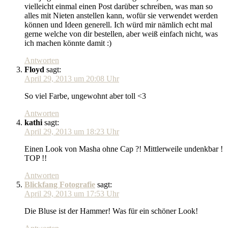
vielleicht einmal einen Post darüber schreiben, was man so
alles mit Nieten anstellen kann, wofür sie verwendet werden
können und Ideen generell. Ich würd mir nämlich echt mal
gerne welche von dir bestellen, aber weiß einfach nicht, was
ich machen könnte damit :)
Antworten
Floyd
sagt:
April 29, 2013 um 20:08 Uhr
So viel Farbe, ungewohnt aber toll <3
Antworten
kathi
sagt:
April 29, 2013 um 18:23 Uhr
Einen Look von Masha ohne Cap ?! Mittlerweile undenkbar !
TOP !!
Antworten
Blickfang Fotografie
sagt:
April 29, 2013 um 17:53 Uhr
Die Bluse ist der Hammer! Was für ein schöner Look!