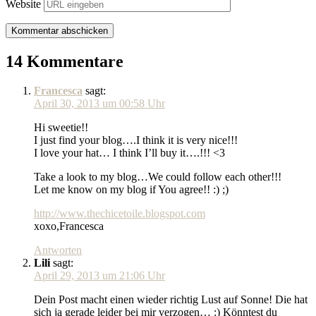
Website
14 Kommentare
Francesca
sagt:
April 30, 2013 um 00:58 Uhr
Hi sweetie!!
I just find your blog….I think it is very nice!!!
I love your hat… I think I’ll buy it….!!! <3
Take a look to my blog…We could follow each other!!!
Let me know on my blog if You agree!! :) ;)
http://www.thechicetoile.blogspot.com
xoxo,Francesca
Antworten
Lili
sagt:
April 29, 2013 um 21:06 Uhr
Dein Post macht einen wieder richtig Lust auf Sonne! Die hat
sich ja gerade leider bei mir verzogen… :) Könntest du