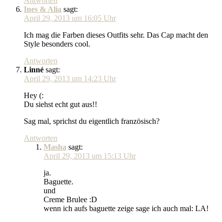
Antworten
Ines & Alia
sagt:
April 29, 2013 um 16:05 Uhr
Ich mag die Farben dieses Outfits sehr. Das Cap macht den
Style besonders cool.
Antworten
Linné
sagt:
April 29, 2013 um 14:23 Uhr
Hey (:
Du siehst echt gut aus!!
Sag mal, sprichst du eigentlich französisch?
Antworten
Masha
sagt:
April 29, 2013 um 15:13 Uhr
ja.
Baguette.
und
Creme Brulee :D
wenn ich aufs baguette zeige sage ich auch mal: LA!