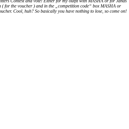
itters Contest and vote!
Either for my outfit with MASHA or for Janas
ata ( for the voucher ) and in the „competition code“ box MASHA or
oucher.
Cool, huh? So basically you have nothing to lose, so come on!