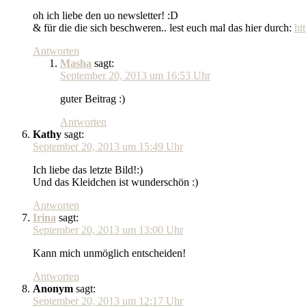
oh ich liebe den uo newsletter! :D
& für die die sich beschweren.. lest euch mal das hier durch:
ht
Antworten
Masha
sagt:
September 20, 2013 um 16:53 Uhr
guter Beitrag :)
Antworten
Kathy
sagt:
September 20, 2013 um 15:49 Uhr
Ich liebe das letzte Bild!:)
Und das Kleidchen ist wunderschön :)
Antworten
Irina
sagt:
September 20, 2013 um 13:00 Uhr
Kann mich unmöglich entscheiden!
Antworten
Anonym
sagt:
September 20, 2013 um 12:17 Uhr