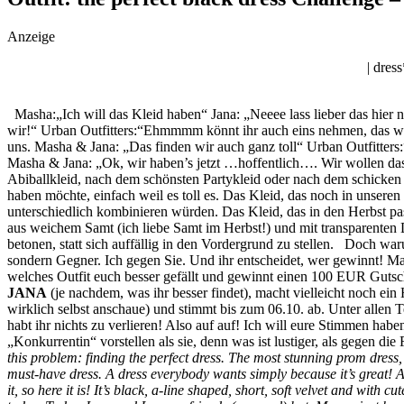
Anzeige
| dres
Masha:„Ich will das Kleid haben“ Jana: „Neeee lass lieber das hier
wir!“ Urban Outfitters:“Ehmmmm könnt ihr auch eins nehmen, das 
uns. Masha & Jana: „Das finden wir auch ganz toll“ Urban Outfitter
Masha & Jana: „Ok, wir haben’s jetzt …hoffentlich…. Wir wollen das 
Abiballkleid, nach dem schönsten Partykleid oder nach dem schicken Bu
haben möchte, einfach weil es toll es. Das Kleid, das noch in unseren 
unterschiedlich kombinieren würden. Das Kleid, das in den Herbst passt
aus weichem Samt (ich liebe Samt im Herbst!) und mit transparenten De
betonen, statt sich auffällig in den Vordergrund zu stellen. Doch war
sondern Gegner. Ich gegen Sie. Und ihr entscheidet, wer gewinnt! M
welches Outfit euch besser gefällt und gewinnt einen 100 EUR Gut
JANA
(je nachdem, was ihr besser findet), macht vielleicht noch e
wirklich selbst anschaue) und stimmt bis zum 06.10. ab. Unter alle
habt ihr nichts zu verlieren! Also auf auf! Ich will eure Stimmen ha
„Konkurrentin“ vorstellen als sie, denn was ist lustiger, als gegen d
this problem: finding the perfect dress. The most stunning prom dress,
must-have dress. A dress everybody wants simply because it’s great!
A
it, so here it is!
It’s black, a-line shaped, short, soft velvet and with cute