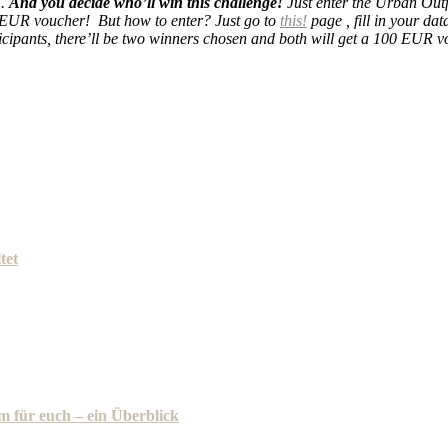
.
And you decide who’ll win this challenge!
Just enter the Urban Outf
0 EUR voucher!
But how to enter?
Just go to
this!
page , fill in your d
icipants, there’ll be two winners chosen and both will get a 100 EUR v
tet
m für euch – ein Überblick