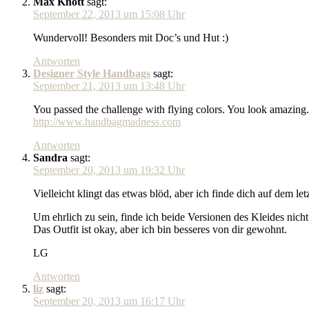
Max Knott
sagt:
September 22, 2013 um 15:08 Uhr
Wundervoll! Besonders mit Doc’s und Hut :)
Antworten
Designer Style Handbags
sagt:
September 21, 2013 um 13:48 Uhr
You passed the challenge with flying colors. You look amazing. 
http://www.handbagmadness.com
Antworten
Sandra
sagt:
September 20, 2013 um 19:32 Uhr
Vielleicht klingt das etwas blöd, aber ich finde dich auf dem let
Um ehrlich zu sein, finde ich beide Versionen des Kleides nicht 
Das Outfit ist okay, aber ich bin besseres von dir gewohnt.
LG
Antworten
liz
sagt:
September 20, 2013 um 16:17 Uhr