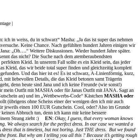
intage |
 ich in weiss, du in schwarz“ Masha: „Ja das ist super das nehmen
rsuche. Keine Chance. Nach gefühlten hundert Jahren einigen wir
 Jana: „Oh….“ Weitere Diskussionen. Wieder hundert Jahre später.
u kennt das nicht? Die Suche nach dem atemberaubendsten
rfekten Kleid. In unserem Fall sollte es ein Kleid sein, das jeder
as Kleid, das wir beide total super finden und gleichzeitig komplett
efunden. Und das hier ist es! Es ist schwarz, A-Linienförmig, kurz,
, mit liebevollen Details, die das Kleid betonen samt Trägerin
 geht, denn heute sind Jana und ich keine Freunde (wie sonst!)
für mein Outfit mit MASHA oder für Janas Outfit mit JANA. Sagt an
n Gutschein an) und im „Wettbewerbs-Code“ Kästchen
MASHA oder
llt (übrigens ohne Scheiss einer der wenigen den ich mir auch
für jeweils einen 100 EUR Gutschein. Cool, oder? Also im Grunde
r keinen Abbruch tun, denn ich kann mir keine bessere
n einem Strang zieht :)
EN
:
Okay, I guess, that every woman knows
ring. We always search for the perfect dress. In our case we wanted a
 dress that is timeless, but not boring. Just THE dress.
But we found
the front.
But why am I telling you all this ?
Because it’s getting rough