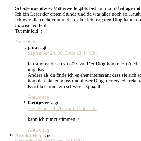
Schade irgendwie. Mittlerweile gibts fast nur noch Beiträge mi
Ich bin Leser der ersten Stunde und da war alles noch so…authen
Ich mag dich echt gern und so, aber ich mag den Blog kaum noch 
inzwischen fehlt.
Tut mir leid :(
Antworten
jana
sagt:
September 20, 2013 um 12:44 Uhr
Ich stimme dir da zu 80% zu. Der Blog kommt oft (nicht i
impulsiv.
Anders als du finde ich es eher interessant dass sie si
komplett planen muss und dieser Blog, der erst ein relat
Es ist bestimmt ein schwerer Spagat!
Antworten
for(n)ever
sagt:
September 20, 2013 um 15:42 Uhr
kann ich nur zustimmen :/
Antworten
Annika Heip
sagt: