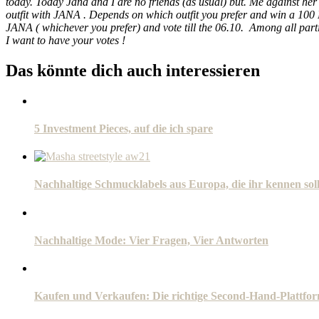
today. Today Jana and I are no friends (as usual) but. Me against her 
outfit with JANA . Depends on which outfit you prefer and win a 10
JANA ( whichever you prefer) and vote till the 06.10. Among all part
I want to have your votes !
Das könnte dich auch interessieren
5 Investment Pieces, auf die ich spare
Nachhaltige Schmucklabels aus Europa, die ihr kennen soll
Nachhaltige Mode: Vier Fragen, Vier Antworten
Kaufen und Verkaufen: Die richtige Second-Hand-Plattfor