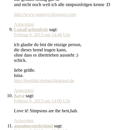
und nicht noch weil ich alle simpsonfolgen kenne :D
http://www.justorys.blogspot.com
Antworten
LuisaFarbenfroh
sagt:
Februar 6, 2013 um 14:48 Uhr
ich glaube du bist die einzige person,
die dieses hemd tragen kann,
ohne dass es übertrieben aussieht :)
schick.
liebe grüße.
luisa.
http://trugbild-design.blogspot.de
Antworten
Kaya
sagt:
Februar 6, 2013 um 14:00 Uhr
Love it! Simpsons are the best,hah.
Antworten
annaimwunderland
sagt: