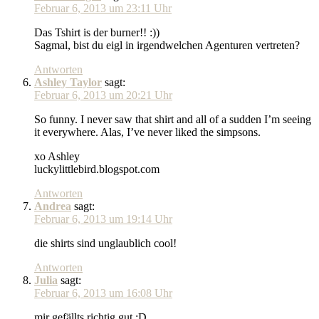
Februar 6, 2013 um 23:11 Uhr
Das Tshirt is der burner!! :))
Sagmal, bist du eigl in irgendwelchen Agenturen vertreten?
Antworten
Ashley Taylor
sagt:
Februar 6, 2013 um 20:21 Uhr
So funny. I never saw that shirt and all of a sudden I’m seeing
it everywhere. Alas, I’ve never liked the simpsons.
xo Ashley
luckylittlebird.blogspot.com
Antworten
Andrea
sagt:
Februar 6, 2013 um 19:14 Uhr
die shirts sind unglaublich cool!
Antworten
Julia
sagt:
Februar 6, 2013 um 16:08 Uhr
mir gefällts richtig gut :D