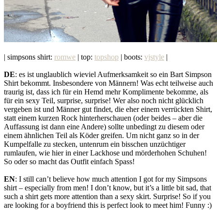
| simpsons shirt:
romwe
| top:
topshop
| boots:
vjstyle
|
DE
: es ist unglaublich wieviel Aufmerksamkeit so ein Bart Simpson
Shirt bekommt. Insbesondere von Männern! Was echt teilweise auch
traurig ist, dass ich für ein Hemd mehr Komplimente bekomme, als
für ein sexy Teil, surprise, surprise! Wer also noch nicht glücklich
vergeben ist und Männer gut findet, die eher einem verrückten Shirt,
statt einem kurzen Rock hinterherschauen (oder beides – aber die
Auffassung ist dann eine Andere) sollte unbedingt zu diesem oder
einem ähnlichen Teil als Köder greifen. Um nicht ganz so in der
Kumpelfalle zu stecken, untenrum ein bisschen unzüchtiger
rumlaufen, wie hier in einer Lackhose und mörderhohen Schuhen!
So oder so macht das Outfit einfach Spass!
EN
: I still can’t believe how much attention I got for my Simpsons
shirt – especially from men! I don’t know, but it’s a little bit sad, that
such a shirt gets more attention than a sexy skirt. Surprise! So if you
are looking for a boyfriend this is perfect look to meet him! Funny :)