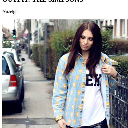
social topics
Anzeige