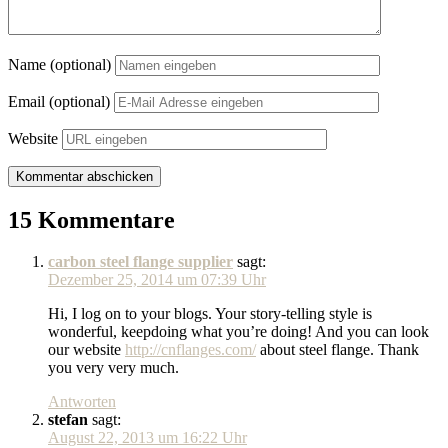
Name (optional)
Email (optional)
Website
15 Kommentare
carbon steel flange supplier
sagt:
Dezember 25, 2014 um 07:39 Uhr
Hi, I log on to your blogs. Your story-telling style is
wonderful, keepdoing what you’re doing! And you can look
our website
http://cnflanges.com/
about steel flange. Thank
you very very much.
Antworten
stefan
sagt:
August 22, 2013 um 16:22 Uhr