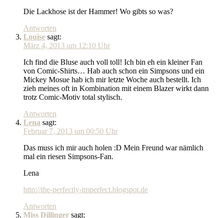
Die Lackhose ist der Hammer! Wo gibts so was?
Antworten
Louise
sagt:
März 4, 2013 um 12:10 Uhr
Ich find die Bluse auch voll toll! Ich bin eh ein kleiner Fan
von Comic-Shirts… Hab auch schon ein Simpsons und ein
Mickey Mosue hab ich mir letzte Woche auch bestellt. Ich
zieh meines oft in Kombination mit einem Blazer wirkt dann
trotz Comic-Motiv total stylisch.
Antworten
Lena
sagt:
Februar 7, 2013 um 00:50 Uhr
Das muss ich mir auch holen :D Mein Freund war nämlich
mal ein riesen Simpsons-Fan.
Lena
http://the-perfectly-imperfect.blogspot.de
Antworten
Miss Dillinger
sagt: