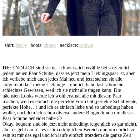
| shirt:
bsclly
| boots:
choies
| necklace:
romwe
|
DE
: ENDLICH sind sie da. Ich weiss ich erzähle bei so ziemlich
jedem neuen Paar Schuhe, dass es jetzt mein Lieblingspaar ist, aber
ich verliebe mich auch jedes Mal neu und jetzt stehen sie alle
aufgereiht da – meine Lieblinge – und ich habe fast schon ein
schlechtes Gewissen, weil ich sie nicht alle tragen kann. Die
nächsten Looks werde ich wohl erstmal alle mit diesem Paar
machen, weil es einfach die perfekte Form hat (perfekte Schaftweite,
perfekte Höhe, ..) und ich es einfach liebe und so unbedingt haben
wollte, nachdem ich schon diverse andere Bloggerinnen um dieses
Paar Schuhe beneidet habe :D
Okay, bequem sind sie jetzt nicht unbedingt (eigentlich so gar nicht),
aber es geht noch – es ist im erträglichen Bereich und um ehrlich zu
sein ist mir das egal und ich laufe einfach trotzdem die ganze Zeit