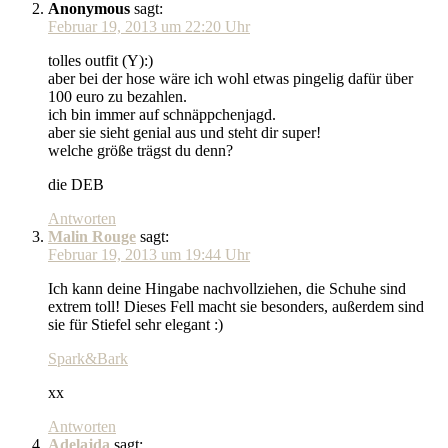
Anonymous
sagt:
Februar 19, 2013 um 22:20 Uhr
tolles outfit (Y):)
aber bei der hose wäre ich wohl etwas pingelig dafür über
100 euro zu bezahlen.
ich bin immer auf schnäppchenjagd.
aber sie sieht genial aus und steht dir super!
welche größe trägst du denn?
die DEB
Antworten
Malin Rouge
sagt:
Februar 19, 2013 um 19:44 Uhr
Ich kann deine Hingabe nachvollziehen, die Schuhe sind
extrem toll! Dieses Fell macht sie besonders, außerdem sind
sie für Stiefel sehr elegant :)
Spark&Bark
xx
Antworten
Adelajda
sagt: