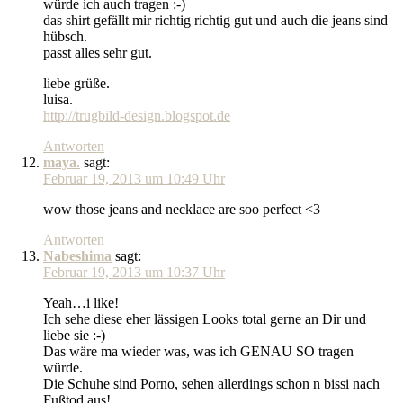
würde ich auch tragen :-)
das shirt gefällt mir richtig richtig gut und auch die jeans sind
hübsch.
passt alles sehr gut.
liebe grüße.
luisa.
http://trugbild-design.blogspot.de
Antworten
maya.
sagt:
Februar 19, 2013 um 10:49 Uhr
wow those jeans and necklace are soo perfect <3
Antworten
Nabeshima
sagt:
Februar 19, 2013 um 10:37 Uhr
Yeah…i like!
Ich sehe diese eher lässigen Looks total gerne an Dir und
liebe sie :-)
Das wäre ma wieder was, was ich GENAU SO tragen
würde.
Die Schuhe sind Porno, sehen allerdings schon n bissi nach
Fußtod aus!