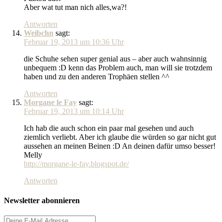
Aber wat tut man nich alles,wa?!
Antworten
Weibchn
sagt:
Februar 19, 2013 um 10:36 Uhr
die Schuhe sehen super genial aus – aber auch wahnsinnig
unbequem :D kenn das Problem auch, man will sie trotzdem
haben und zu den anderen Trophäen stellen ^^
Antworten
Morgane le Fay
sagt:
Februar 19, 2013 um 10:14 Uhr
Ich hab die auch schon ein paar mal gesehen und auch
ziemlich verliebt. Aber ich glaube die würden so gar nicht gut
aussehen an meinen Beinen :D An deinen dafür umso besser!
Melly
http://morgane-le-fay.blogspot.de/
Antworten
Newsletter abonnieren