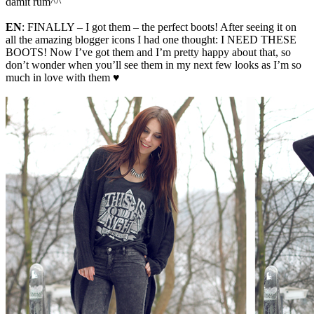
damit rum^^
EN
: FINALLY – I got them – the perfect boots! After seeing it on
all the amazing blogger icons I had one thought: I NEED THESE
BOOTS! Now I’ve got them and I’m pretty happy about that, so
don’t wonder when you’ll see them in my next few looks as I’m so
much in love with them ♥