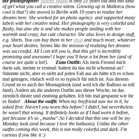
the photographer:
Juliette Mainx
is only 21 years old and this kind
of girl what you call a creative talent.
Growing up in Mallorca (how
cool is that?) she moved to Berlin with 19 years to realize her
dreams here. She worked for an photo agency and supported many
labels with her creative mind. Her photography is very colorful and
flashy, but also she is and she makes people smiling with her
warmth and crazy, but cute character.
She also loves to design stuff,
e.g. Shirts. You can buy them in her
shop
and much more, whatever
your heart desires. Seems like the mission of realizing her dreams
was successful.
All I can tell you is, that this girl is incredibly
promising and awesome! I hope you’ll hear a lot from her (and of
course see quite a lot!).
Zum Outfit:
Als mein Freund mich
darin sah, meinte er erstmal: hattest du das nicht schonmal an?
Stimmte nicht, aber es sieht auf jeden Fall aus als hätte ich es schon
mal getragen, einfach weil es so typisch für mich ist. Aus diesem
Grund ist es auch der Montagslook (und weil ich die Ballons so toll
fand). Anders als die anderen Outfits aus dieser Woche, ist das
ziemlich düster und eintönig gehalten. Ich bin mal gespannt wie ihr
es findet!
About the outfit:
When my boyfriend saw me in it, he
asked first: Haven’t you worn this before?
I didn’t, but nevertheless
he wasn’t that wrong. It definitely looks as if I had worn it before,
just because it’s so „masha“.So I decided that this one will be my
Monday look (and because I love the balloons). Unlike the other
outfits coming this week, this is not really colorful and dark. I’m
curious if you like it :)