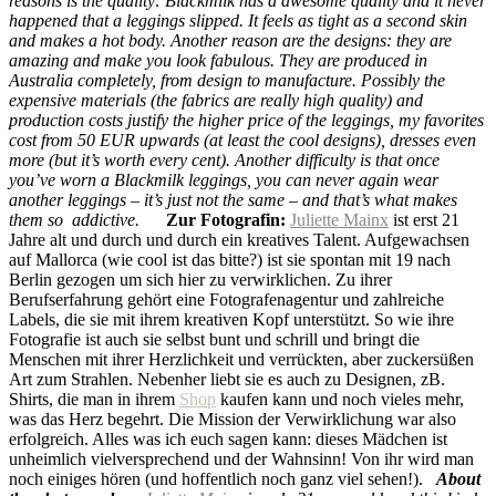
reasons is the quality: Blackmilk has a awesome quality and it never
happened that a leggings slipped. It feels as tight as a second skin
and makes a hot body. Another reason are the designs: they are
amazing and make you look fabulous.
They are produced in
Australia completely, from design to manufacture.
Possibly the
expensive materials (the fabrics are really high quality) and
production costs justify the higher price of the leggings, my favorites
cost from 50 EUR upwards (at least the cool designs), dresses even
more (but it’s worth every cent).
Another difficulty is that once
you’ve worn a Blackmilk leggings, you can never again wear
another leggings – it’s just not the same – and that’s what makes
them so addictive.
Zur Fotografin:
Juliette Mainx
ist erst 21
Jahre alt und durch und durch ein kreatives Talent. Aufgewachsen
auf Mallorca (wie cool ist das bitte?) ist sie spontan mit 19 nach
Berlin gezogen um sich hier zu verwirklichen. Zu ihrer
Berufserfahrung gehört eine Fotografenagentur und zahlreiche
Labels, die sie mit ihrem kreativen Kopf unterstützt. So wie ihre
Fotografie ist auch sie selbst bunt und schrill und bringt die
Menschen mit ihrer Herzlichkeit und verrückten, aber zuckersüßen
Art zum Strahlen. Nebenher liebt sie es auch zu Designen, zB.
Shirts, die man in ihrem
Shop
kaufen kann und noch vieles mehr,
was das Herz begehrt. Die Mission der Verwirklichung war also
erfolgreich. Alles was ich euch sagen kann: dieses Mädchen ist
unheimlich vielversprechend und der Wahnsinn! Von ihr wird man
noch einiges hören (und hoffentlich noch ganz viel sehen!).
About