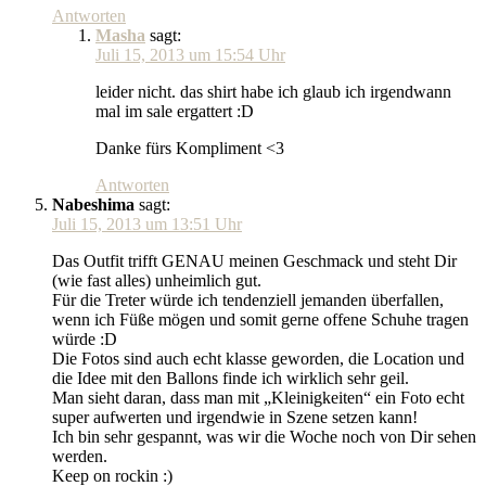
Antworten
Masha
sagt:
Juli 15, 2013 um 15:54 Uhr
leider nicht. das shirt habe ich glaub ich irgendwann
mal im sale ergattert :D
Danke fürs Kompliment <3
Antworten
Nabeshima
sagt:
Juli 15, 2013 um 13:51 Uhr
Das Outfit trifft GENAU meinen Geschmack und steht Dir
(wie fast alles) unheimlich gut.
Für die Treter würde ich tendenziell jemanden überfallen,
wenn ich Füße mögen und somit gerne offene Schuhe tragen
würde :D
Die Fotos sind auch echt klasse geworden, die Location und
die Idee mit den Ballons finde ich wirklich sehr geil.
Man sieht daran, dass man mit „Kleinigkeiten“ ein Foto echt
super aufwerten und irgendwie in Szene setzen kann!
Ich bin sehr gespannt, was wir die Woche noch von Dir sehen
werden.
Keep on rockin :)