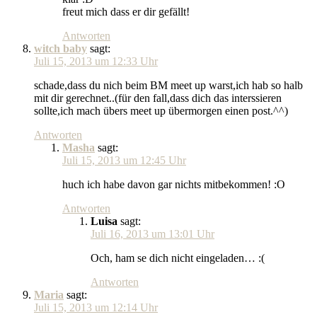
freut mich dass er dir gefällt!
Antworten
witch baby
sagt:
Juli 15, 2013 um 12:33 Uhr
schade,dass du nich beim BM meet up warst,ich hab so halb
mit dir gerechnet..(für den fall,dass dich das interssieren
sollte,ich mach übers meet up übermorgen einen post.^^)
Antworten
Masha
sagt:
Juli 15, 2013 um 12:45 Uhr
huch ich habe davon gar nichts mitbekommen! :O
Antworten
Luisa
sagt:
Juli 16, 2013 um 13:01 Uhr
Och, ham se dich nicht eingeladen… :(
Antworten
Maria
sagt:
Juli 15, 2013 um 12:14 Uhr