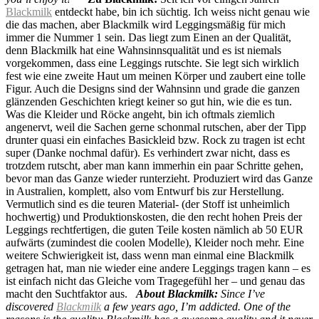
Blackmilk
entdeckt habe, bin ich süchtig. Ich weiss nicht genau wie
die das machen, aber Blackmilk wird Leggingsmäßig für mich
immer die Nummer 1 sein. Das liegt zum Einen an der Qualität,
denn Blackmilk hat eine Wahnsinnsqualität und es ist niemals
vorgekommen, dass eine Leggings rutschte. Sie legt sich wirklich
fest wie eine zweite Haut um meinen Körper und zaubert eine tolle
Figur. Auch die Designs sind der Wahnsinn und grade die ganzen
glänzenden Geschichten kriegt keiner so gut hin, wie die es tun.
Was die Kleider und Röcke angeht, bin ich oftmals ziemlich
angenervt, weil die Sachen gerne schonmal rutschen, aber der Tipp
drunter quasi ein einfaches Basickleid bzw. Rock zu tragen ist echt
super (Danke nochmal dafür). Es verhindert zwar nicht, dass es
trotzdem rutscht, aber man kann immerhin ein paar Schritte gehen,
bevor man das Ganze wieder runterzieht. Produziert wird das Ganze
in Australien, komplett, also vom Entwurf bis zur Herstellung.
Vermutlich sind es die teuren Material- (der Stoff ist unheimlich
hochwertig) und Produktionskosten, die den recht hohen Preis der
Leggings rechtfertigen, die guten Teile kosten nämlich ab 50 EUR
aufwärts (zumindest die coolen Modelle), Kleider noch mehr. Eine
weitere Schwierigkeit ist, dass wenn man einmal eine Blackmilk
getragen hat, man nie wieder eine andere Leggings tragen kann – es
ist einfach nicht das Gleiche vom Tragegefühl her – und genau das
macht den Suchtfaktor aus.
About Blackmilk:
Since I’ve
discovered
Blackmilk
a few years ago, I’m addicted.
One of the