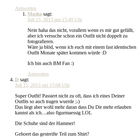
Antworten
Masha
sagt:
Juli 15, 2013 um 15:49 Uhr
Nein haha das nicht, vorallem wenn es mir gut gefällt,
aber ich versuche schon ein Outfit nicht doppelt zu
fotografieren.
Wäre ja blöd, wenn ich euch mit einem fast identischen
Outfit Monate später kommen würde :D
Ich bin auch BM Fan :)
Antworten
D
sagt:
Juli 15, 2013 um 15:08 Uhr
Super Outfit! Passiert nicht zu oft, dass ich eines Deiner
Outfits so auch tragen wuerde ;-)
Das liegt aber wohl mehr daran dass Du Dir mehr erlauben
kannst als ich…also figurmaessig LOL
Die Schuhe sind der Hammer!
Gehoert das gestreifte Teil zum Shirt?