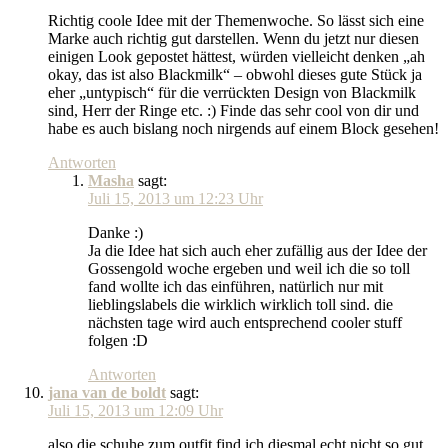
Richtig coole Idee mit der Themenwoche. So lässt sich eine
Marke auch richtig gut darstellen. Wenn du jetzt nur diesen
einigen Look gepostet hättest, würden vielleicht denken „ah
okay, das ist also Blackmilk“ – obwohl dieses gute Stück ja
eher „untypisch“ für die verrückten Design von Blackmilk
sind, Herr der Ringe etc. :) Finde das sehr cool von dir und
habe es auch bislang noch nirgends auf einem Block gesehen!
Antworten
Masha
sagt:
Juli 15, 2013 um 12:23 Uhr
Danke :)
Ja die Idee hat sich auch eher zufällig aus der Idee der
Gossengold woche ergeben und weil ich die so toll
fand wollte ich das einführen, natürlich nur mit
lieblingslabels die wirklich wirklich toll sind. die
nächsten tage wird auch entsprechend cooler stuff
folgen :D
Antworten
jana van de boldt
sagt:
Juli 15, 2013 um 12:09 Uhr
also die schuhe zum outfit find ich diesmal echt nicht so gut