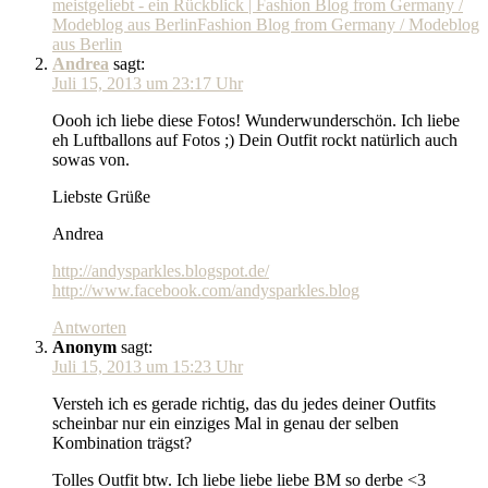
meistgeliebt - ein Rückblick | Fashion Blog from Germany /
Modeblog aus BerlinFashion Blog from Germany / Modeblog
aus Berlin
Andrea
sagt:
Juli 15, 2013 um 23:17 Uhr
Oooh ich liebe diese Fotos! Wunderwunderschön. Ich liebe
eh Luftballons auf Fotos ;) Dein Outfit rockt natürlich auch
sowas von.
Liebste Grüße
Andrea
http://andysparkles.blogspot.de/
http://www.facebook.com/andysparkles.blog
Antworten
Anonym
sagt:
Juli 15, 2013 um 15:23 Uhr
Versteh ich es gerade richtig, das du jedes deiner Outfits
scheinbar nur ein einziges Mal in genau der selben
Kombination trägst?
Tolles Outfit btw. Ich liebe liebe liebe BM so derbe <3