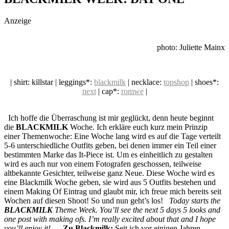
social topics
Anzeige
photo: Juliette Mainx
| shirt: killstar | leggings*:
blackmilk
| necklace:
topshop
| shoes*:
next
| cap*:
romwe
|
Ich hoffe die Überraschung ist mir geglückt, denn heute beginnt
die
BLACKMILK
Woche. Ich erkläre euch kurz mein Prinzip
einer Themenwoche: Eine Woche lang wird es auf die Tage verteilt
5-6 unterschiedliche Outfits geben, bei denen immer ein Teil einer
bestimmten Marke das It-Piece ist. Um es einheitlich zu gestalten
wird es auch nur von einem Fotografen geschossen, teilweise
altbekannte Gesichter, teilweise ganz Neue. Diese Woche wird es
eine Blackmilk Woche geben, sie wird aus 5 Outfits bestehen und
einem Making Of Eintrag und glaubt mir, ich freue mich bereits seit
Wochen auf diesen Shoot! So und nun geht’s los!
Today starts the
BLACKMILK
Theme Week. You’ll see the next 5 days 5 looks and
one post with making ofs. I’m really excited about that and I hope
you’ll enjoy it!
Zu Blackmilk:
Seit ich vor einigen Jahren