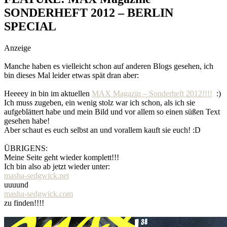
social topics
SONDERHEFT 2012 – BERLIN
SPECIAL
Anzeige
Manche haben es vielleicht schon auf anderen Blogs gesehen, ich
bin dieses Mal leider etwas spät dran aber:
Heeeey in bin im aktuellen
MAX Magazin – Sonderheft 2012!!!!
:)
Ich muss zugeben, ein wenig stolz war ich schon, als ich sie
aufgeblättert habe und mein Bild und vor allem so einen süßen Text
gesehen habe!
Aber schaut es euch selbst an und vorallem kauft sie euch! :D
ÜBRIGENS:
Meine Seite geht wieder komplett!!!
Ich bin also ab jetzt wieder unter:
masha-sedgwick.net
uuuund
masha-sedgwick.com
zu finden!!!!