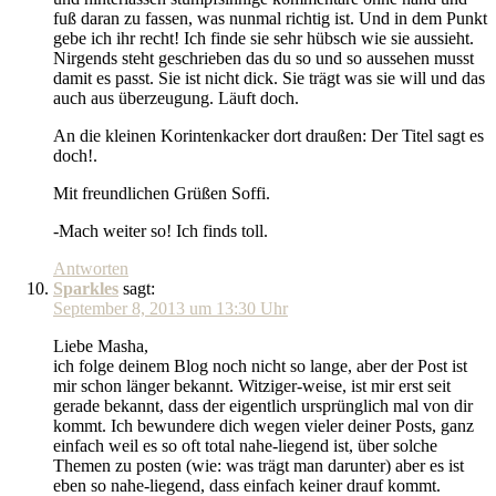
fuß daran zu fassen, was nunmal richtig ist. Und in dem Punkt
gebe ich ihr recht! Ich finde sie sehr hübsch wie sie aussieht.
Nirgends steht geschrieben das du so und so aussehen musst
damit es passt. Sie ist nicht dick. Sie trägt was sie will und das
auch aus überzeugung. Läuft doch.
An die kleinen Korintenkacker dort draußen: Der Titel sagt es
doch!.
Mit freundlichen Grüßen Soffi.
-Mach weiter so! Ich finds toll.
Antworten
Sparkles
sagt:
September 8, 2013 um 13:30 Uhr
Liebe Masha,
ich folge deinem Blog noch nicht so lange, aber der Post ist
mir schon länger bekannt. Witziger-weise, ist mir erst seit
gerade bekannt, dass der eigentlich ursprünglich mal von dir
kommt. Ich bewundere dich wegen vieler deiner Posts, ganz
einfach weil es so oft total nahe-liegend ist, über solche
Themen zu posten (wie: was trägt man darunter) aber es ist
eben so nahe-liegend, dass einfach keiner drauf kommt.