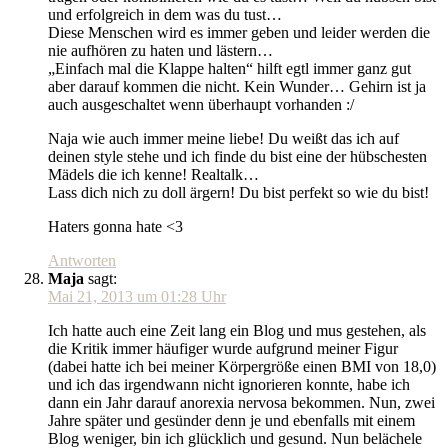
und erfolgreich in dem was du tust…
Diese Menschen wird es immer geben und leider werden die
nie aufhören zu haten und lästern…
„Einfach mal die Klappe halten“ hilft egtl immer ganz gut
aber darauf kommen die nicht. Kein Wunder… Gehirn ist ja
auch ausgeschaltet wenn überhaupt vorhanden :/
Naja wie auch immer meine liebe! Du weißt das ich auf
deinen style stehe und ich finde du bist eine der hübschesten
Mädels die ich kenne! Realtalk…
Lass dich nich zu doll ärgern! Du bist perfekt so wie du bist!
Haters gonna hate <3
Antworten
Maja
sagt:
Mai 21, 2013 um 01:28 Uhr
Ich hatte auch eine Zeit lang ein Blog und mus gestehen, als
die Kritik immer häufiger wurde aufgrund meiner Figur
(dabei hatte ich bei meiner Körpergröße einen BMI von 18,0)
und ich das irgendwann nicht ignorieren konnte, habe ich
dann ein Jahr darauf anorexia nervosa bekommen. Nun, zwei
Jahre später und gesünder denn je und ebenfalls mit einem
Blog weniger, bin ich glücklich und gesund. Nun belächele