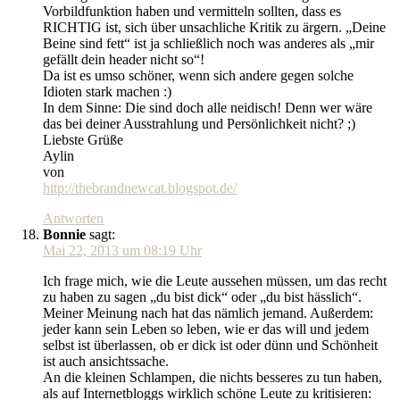
Vorbildfunktion haben und vermitteln sollten, dass es
RICHTIG ist, sich über unsachliche Kritik zu ärgern. „Deine
Beine sind fett“ ist ja schließlich noch was anderes als „mir
gefällt dein header nicht so“!
Da ist es umso schöner, wenn sich andere gegen solche
Idioten stark machen :)
In dem Sinne: Die sind doch alle neidisch! Denn wer wäre
das bei deiner Ausstrahlung und Persönlichkeit nicht? ;)
Liebste Grüße
Aylin
von
http://thebrandnewcat.blogspot.de/
Antworten
Bonnie
sagt:
Mai 22, 2013 um 08:19 Uhr
Ich frage mich, wie die Leute aussehen müssen, um das recht
zu haben zu sagen „du bist dick“ oder „du bist hässlich“.
Meiner Meinung nach hat das nämlich jemand. Außerdem:
jeder kann sein Leben so leben, wie er das will und jedem
selbst ist überlassen, ob er dick ist oder dünn und Schönheit
ist auch ansichtssache.
An die kleinen Schlampen, die nichts besseres zu tun haben,
als auf Internetbloggs wirklich schöne Leute zu kritisieren: