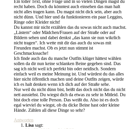
Ein toller Text, ohne Frage und in so vielen Dingen magst du
recht haben. Doch du könntest auch einsehen das man halt
nicht alles tragen kann. Du magst nicht dick sein, aber auch
nicht dünn. Und hier und da funktionieren ein paar Leggins,
Ringe oder Kleider nicht!
Du kannst mir nicht erzählen das du sowas nicht auch machst.
„Lästern“ oder Mädchen/Frauen auf der Straße oder auf
Bildern sehen und dabei denkst „das kann sie nun wikrlich
nicht tragen“. Ich wette mit dir das auch du sowas mit
Freunden machst. Ob es jetzt nun stimmt ist
Geschmackssache!
Ich finde auch das du manche Outfits klüger hättest wählen
sollen da dir nun keine schlanken Beine gegeben sind. Das
sag ich nicht weil ich perfekt bin oder neidisch. Sondern
einfach weil es meine Meinung ist. Und würdest du das alles
hier nicht öffentlich machen und deine Outfits zeigen, würde
ich es halt denken wenn ich dich auf der Straße sehe.
Nur weil du nicht dünn bist, heißt das doch nicht das du nicht
nett aussiehst. Du wiegst dich da etwas zu sehr in Mitleid. Du
bist doch eine tolle Person. Das weißt du. Also ist es doch
egal wieviel du wiegst, ob du dicke Beine hast oder kleine
Hände. Zählen all diese Dinge so sehr?
Antworten
Lisa
sagt: