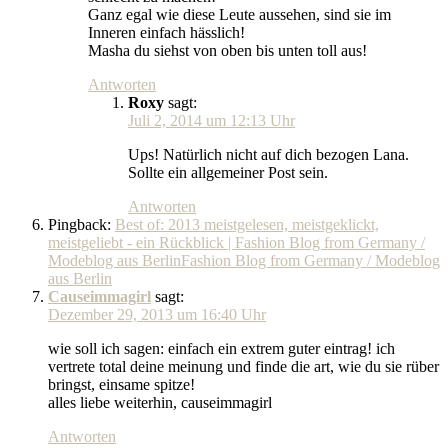
Ganz egal wie diese Leute aussehen, sind sie im
Inneren einfach hässlich!
Masha du siehst von oben bis unten toll aus!
Antworten
Roxy
sagt:
Juli 2, 2014 um 12:13 Uhr
Ups! Natürlich nicht auf dich bezogen Lana.
Sollte ein allgemeiner Post sein.
Antworten
Pingback:
Best of: 2013 meistgelesen, meistgeklickt,
meistgeliebt - ein Rückblick | Fashion Blog from Germany /
Modeblog aus BerlinFashion Blog from Germany / Modeblog
aus Berlin
Causeimmagirl
sagt:
Dezember 29, 2013 um 16:40 Uhr
wie soll ich sagen: einfach ein extrem guter eintrag! ich
vertrete total deine meinung und finde die art, wie du sie rüber
bringst, einsame spitze!
alles liebe weiterhin, causeimmagirl
Antworten