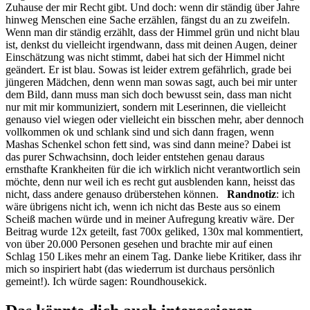
Zuhause der mir Recht gibt. Und doch: wenn dir ständig über Jahre
hinweg Menschen eine Sache erzählen, fängst du an zu zweifeln.
Wenn man dir ständig erzählt, dass der Himmel grün und nicht blau
ist, denkst du vielleicht irgendwann, dass mit deinen Augen, deiner
Einschätzung was nicht stimmt, dabei hat sich der Himmel nicht
geändert. Er ist blau. Sowas ist leider extrem gefährlich, grade bei
jüngeren Mädchen, denn wenn man sowas sagt, auch bei mir unter
dem Bild, dann muss man sich doch bewusst sein, dass man nicht
nur mit mir kommuniziert, sondern mit Leserinnen, die vielleicht
genauso viel wiegen oder vielleicht ein bisschen mehr, aber dennoch
vollkommen ok und schlank sind und sich dann fragen, wenn
Mashas Schenkel schon fett sind, was sind dann meine? Dabei ist
das purer Schwachsinn, doch leider entstehen genau daraus
ernsthafte Krankheiten für die ich wirklich nicht verantwortlich sein
möchte, denn nur weil ich es recht gut ausblenden kann, heisst das
nicht, dass andere genauso drüberstehen können.
Randnotiz
: ich
wäre übrigens nicht ich, wenn ich nicht das Beste aus so einem
Scheiß machen würde und in meiner Aufregung kreativ wäre. Der
Beitrag wurde 12x geteilt, fast 700x geliked, 130x mal kommentiert,
von über 20.000 Personen gesehen und brachte mir auf einen
Schlag 150 Likes mehr an einem Tag. Danke liebe Kritiker, dass ihr
mich so inspiriert habt (das wiederrum ist durchaus persönlich
gemeint!). Ich würde sagen: Roundhousekick.