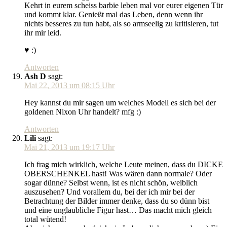
Kehrt in eurem scheiss barbie leben mal vor eurer eigenen Tür
und kommt klar. Genießt mal das Leben, denn wenn ihr
nichts besseres zu tun habt, als so armseelig zu kritisieren, tut
ihr mir leid.
♥ :)
Antworten
Ash D
sagt:
Mai 22, 2013 um 08:15 Uhr
Hey kannst du mir sagen um welches Modell es sich bei der
goldenen Nixon Uhr handelt? mfg :)
Antworten
Lili
sagt:
Mai 21, 2013 um 19:17 Uhr
Ich frag mich wirklich, welche Leute meinen, dass du DICKE
OBERSCHENKEL hast! Was wären dann normale? Oder
sogar dünne? Selbst wenn, ist es nicht schön, weiblich
auszusehen? Und vorallem du, bei der ich mir bei der
Betrachtung der Bilder immer denke, dass du so dünn bist
und eine unglaubliche Figur hast… Das macht mich gleich
total wütend!