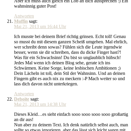
Aber ich muss auch gleich ein Lob an dich aussprechen :) Ein
wahnsinnig guter Post!
Antworten
Muffin
sagt:
Mai 21, 2013 um 16:44 Uhr
Ich musste bei deinem Brief richtig grinsen. Echt toll! Genau
so musst du mit diesem ganzen Scheiß umgehen. Mal ehrlich,
wer schreibt denn sowas? Fühlen sich die Leute irgendwie
besser, wenn sie dir schreiben, dass du dicke Finger hast?!
Was für ein Schwachsinn! Du bist so unglaublich hübsch!
Jedes Mal wenn ich deinen Blog sehe, gerate ich ins
Schwärmen. Keine Sorge, keine lesbischen Ambitionen ;)
Dein Lächeln ist toll, dein Stil der Wahnsinn. Und an deinen
Fingern gibt es auch nix zu meckern :-P Mach weiter so und
lass dich davon nicht unterkriegen.
Antworten
Deboite
sagt:
Mai 21, 2013 um 14:38 Uhr
Dieses Kleid…es sieht einfach sooo sooo sooo sooo großartig
an dir aus!
Nun aber zu deinem Text. Ich denk natürlich selbst auch, man
sollte so etwas ignorieren, aber das lässt sich leicht sagen mit