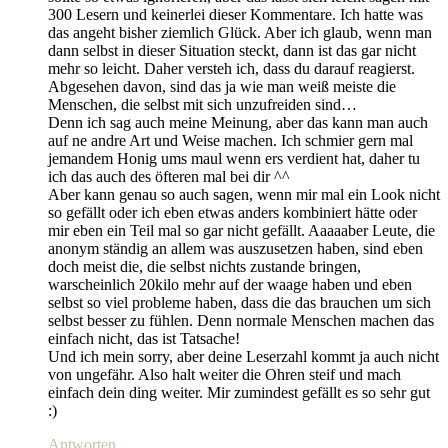
300 Lesern und keinerlei dieser Kommentare. Ich hatte was
das angeht bisher ziemlich Glück. Aber ich glaub, wenn man
dann selbst in dieser Situation steckt, dann ist das gar nicht
mehr so leicht. Daher versteh ich, dass du darauf reagierst.
Abgesehen davon, sind das ja wie man weiß meiste die
Menschen, die selbst mit sich unzufreiden sind…
Denn ich sag auch meine Meinung, aber das kann man auch
auf ne andre Art und Weise machen. Ich schmier gern mal
jemandem Honig ums maul wenn ers verdient hat, daher tu
ich das auch des öfteren mal bei dir ^^
Aber kann genau so auch sagen, wenn mir mal ein Look nicht
so gefällt oder ich eben etwas anders kombiniert hätte oder
mir eben ein Teil mal so gar nicht gefällt. Aaaaaber Leute, die
anonym ständig an allem was auszusetzen haben, sind eben
doch meist die, die selbst nichts zustande bringen,
warscheinlich 20kilo mehr auf der waage haben und eben
selbst so viel probleme haben, dass die das brauchen um sich
selbst besser zu fühlen. Denn normale Menschen machen das
einfach nicht, das ist Tatsache!
Und ich mein sorry, aber deine Leserzahl kommt ja auch nicht
von ungefähr. Also halt weiter die Ohren steif und mach
einfach dein ding weiter. Mir zumindest gefällt es so sehr gut
:)
Antworten