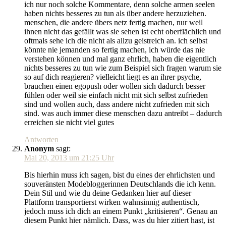
ich nur noch solche Kommentare, denn solche armen seelen
haben nichts besseres zu tun als über andere herzuziehen.
menschen, die andere übers netz fertig machen, nur weil
ihnen nicht das gefällt was sie sehen ist echt oberflächlich und
oftmals sehe ich die nicht als allzu geistreich an. ich selbst
könnte nie jemanden so fertig machen, ich würde das nie
verstehen können und mal ganz ehrlich, haben die eigentlich
nichts besseres zu tun wie zum Beispiel sich fragen warum sie
so auf dich reagieren? vielleicht liegt es an ihrer psyche,
brauchen einen egopush oder wollen sich dadurch besser
fühlen oder weil sie einfach nicht mit sich selbst zufrieden
sind und wollen auch, dass andere nicht zufrieden mit sich
sind. was auch immer diese menschen dazu antreibt – dadurch
erreichen sie nicht viel gutes
Antworten
Anonym
sagt:
Mai 20, 2013 um 21:25 Uhr
Bis hierhin muss ich sagen, bist du eines der ehrlichsten und
souveränsten Modebloggerinnen Deutschlands die ich kenn.
Dein Stil und wie du deine Gedanken hier auf dieser
Plattform transportierst wirken wahnsinnig authentisch,
jedoch muss ich dich an einem Punkt „kritisieren“. Genau an
diesem Punkt hier nämlich. Dass, was du hier zitiert hast, ist