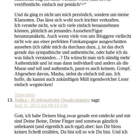
veröffentlicht- einfach nur peinlich^^“
Und da ging es nicht um mich persönlich, sondern um meine
Klamotten. Das lässt sich wohl noch leichter verkraften.
Ich verstehe nicht, wie sich viele einfach herausnehmen
können, plötzlich an jemandes Aussehen/Figur
herumzumäkeln. Auch wenn viele von uns Bloggern viellecht
nicht wie aus einer perfekten Fotokampagne ausgeschnitten
aussehen (ich zähle mich da durchaus dazu..), ist das doch
gerade das sympathische und authentische, oder habe ich da
was falsch verstanden…? Da wünscht man sich ständig mehr
Authentizität und ist man dann individuell und anders als die
Masse und toll und authentisch, passt es auch keinem. Grmpf.
Abgesehen davon, Masha, siehst du einfach toll aus. Ich
hoffe, du kannst auch zukünftigen Müll irgendwelcher Leser
einfach wegstecken!
Antworten
Julika | 45 lebensfrohe Quadratmeter
sagt:
Juni 11, 2013 um 09:14 Uhr
Gott, ich habe Deinen blog zwar gerade erst entdeckt und mir
sind Deine Beine, Deine Finger und sonstwas gänzlich
unbekannt (und eigentlich auch egal) aber: lass Dir bloss
keinen Scheiß erzählen, Du bist toll so wie Du bist. Und ich