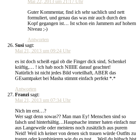
Mai 22, 2013 um 21:17 Uhr
Guter Kommentar, find ich sehr sachlich und nett
formuliert, und genau das was mir auch durch den
Kopf gegangen ist… Ist schon ein Jammern auf hohem
Niveau ;-)
Antworten
Susi
sagt:
Mai 21, 2013 um 09:24 Uhr
es ist doch scheiß egal ob die Finger dick sind, Schenkel
kräftig,… ! ich hab noch NIIIIE darauf geachtet!
Natürlich ist nicht jedes Bild vorteilhaft, ABER das
GEsamtpaket bei Masha stimmt einfach perfekt *.*
Antworten
Franzi
sagt:
Mai 21, 2013 um 07:34 Uhr
Nich im erst…?
Wer sagt denn sowas?? Man man Ey! Menschen sind so
falsch und hinterhältig…Hauptsache immer haten einfach nur
aus Langeweile oder meistens noch zusätzlich aus purem
Neid! Weil ich keiner von denen sich trauen würde Outfits zu
tragen oder kombinieren wie du es tust… Weil du hübsch bist