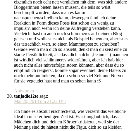
eigentlich noch echt nett verglichen mit dem, was sich andere
Bloggerinnen bieten lassen müssen, die teils so wüst
beschimpft wurden, dass man es kaum
nachsprechen/schreiben kann, deswegen fand ich deine
Reaktion in Form dieses Posts fast schon ein wenig zu
impulsiv, auch wenn ich deine Aufregung verstehen kann.
Vielleicht hast du auch noch schlimmeres auf deinem Blog
gelesen und wolltest es nicht als Beispiel benennen, aber ist es
das tatsächlich wert, so einen Mammutpost zu schreiben?
Gerade wenn man dich so ansieht, denkt man du seist eine zu
starke Persönlichkeit, als dass dich solche ‚Peanuts‘ (manchen
ist wirklich viel schlimmeres widerfahren, aber ich hab hier
auch nicht alles mitverfolgt) stören könnten, aber dass du so
empfindlich reagierst, könnte sogar eventuell deine Haters zu
noch mehr annimieren, da du schon so viel Zeit und Nerven
für sie vegeudet hast und man es sehen kann :S
Antworten
tanjadie12te
sagt:
Mai 20, 2013 um 21:22 Uhr
Ich finde es absolut erschreckend, wie verzerrt das weibliche
Ideal in unserer heutigen Zeit ist. Es ist unglaublich, dass
Mädchen dich und deinen Körper kritisieren, weil sie der
Meinung sind du hättest nicht die Figur, dich so zu kleiden