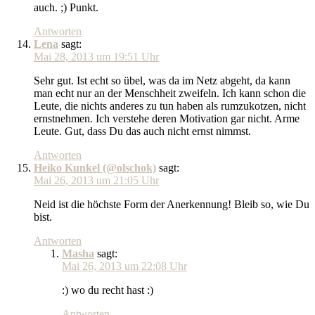
auch. ;) Punkt.
Antworten
Lena
sagt:
Mai 28, 2013 um 19:51 Uhr
Sehr gut. Ist echt so übel, was da im Netz abgeht, da kann
man echt nur an der Menschheit zweifeln. Ich kann schon die
Leute, die nichts anderes zu tun haben als rumzukotzen, nicht
ernstnehmen. Ich verstehe deren Motivation gar nicht. Arme
Leute. Gut, dass Du das auch nicht ernst nimmst.
Antworten
Heiko Kunkel (@olschok)
sagt:
Mai 26, 2013 um 21:05 Uhr
Neid ist die höchste Form der Anerkennung! Bleib so, wie Du
bist.
Antworten
Masha
sagt:
Mai 26, 2013 um 22:08 Uhr
:) wo du recht hast :)
Antworten