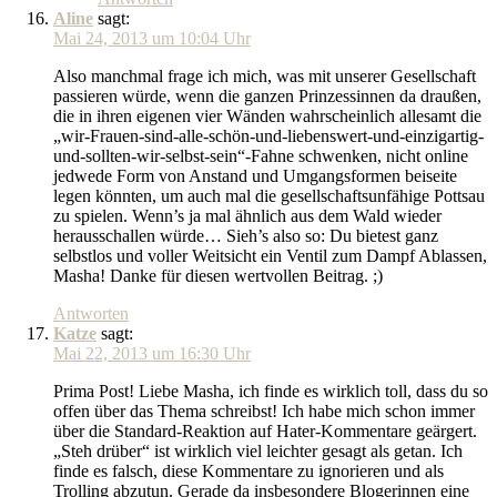
Aline
sagt:
Mai 24, 2013 um 10:04 Uhr
Also manchmal frage ich mich, was mit unserer Gesellschaft
passieren würde, wenn die ganzen Prinzessinnen da draußen,
die in ihren eigenen vier Wänden wahrscheinlich allesamt die
„wir-Frauen-sind-alle-schön-und-liebenswert-und-einzigartig-
und-sollten-wir-selbst-sein“-Fahne schwenken, nicht online
jedwede Form von Anstand und Umgangsformen beiseite
legen könnten, um auch mal die gesellschaftsunfähige Pottsau
zu spielen. Wenn’s ja mal ähnlich aus dem Wald wieder
herausschallen würde… Sieh’s also so: Du bietest ganz
selbstlos und voller Weitsicht ein Ventil zum Dampf Ablassen,
Masha! Danke für diesen wertvollen Beitrag. ;)
Antworten
Katze
sagt:
Mai 22, 2013 um 16:30 Uhr
Prima Post! Liebe Masha, ich finde es wirklich toll, dass du so
offen über das Thema schreibst! Ich habe mich schon immer
über die Standard-Reaktion auf Hater-Kommentare geärgert.
„Steh drüber“ ist wirklich viel leichter gesagt als getan. Ich
finde es falsch, diese Kommentare zu ignorieren und als
Trolling abzutun. Gerade da insbesondere Blogerinnen eine