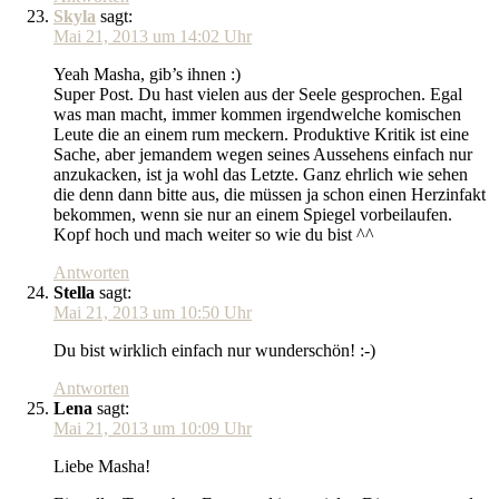
Skyla
sagt:
Mai 21, 2013 um 14:02 Uhr
Yeah Masha, gib’s ihnen :)
Super Post. Du hast vielen aus der Seele gesprochen. Egal
was man macht, immer kommen irgendwelche komischen
Leute die an einem rum meckern. Produktive Kritik ist eine
Sache, aber jemandem wegen seines Aussehens einfach nur
anzukacken, ist ja wohl das Letzte. Ganz ehrlich wie sehen
die denn dann bitte aus, die müssen ja schon einen Herzinfakt
bekommen, wenn sie nur an einem Spiegel vorbeilaufen.
Kopf hoch und mach weiter so wie du bist ^^
Antworten
Stella
sagt:
Mai 21, 2013 um 10:50 Uhr
Du bist wirklich einfach nur wunderschön! :-)
Antworten
Lena
sagt:
Mai 21, 2013 um 10:09 Uhr
Liebe Masha!