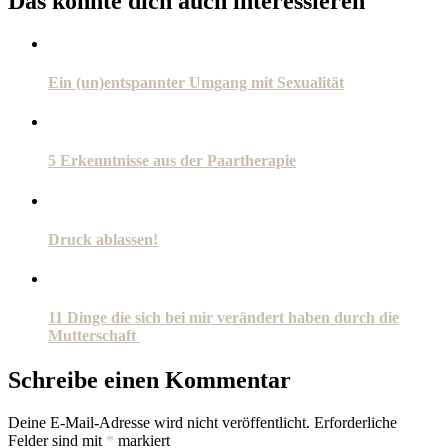
Das könnte dich auch interessieren
Ein (un)entspannter Umgang mit Sexualität
5 Erkenntnisse aus der Paartherapie
Druck ablassen!
11 Dinge die sich bei mir verändert haben durch die
Mutterschaft
Schreibe einen Kommentar
Deine E-Mail-Adresse wird nicht veröffentlicht.
Erforderliche
Felder sind mit
*
markiert