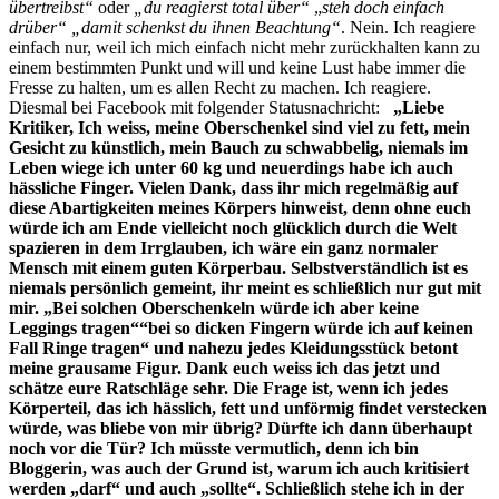
übertreibst“
oder
„du reagierst total über“
„
steh doch einfach
drüber“ „damit schenkst du ihnen Beachtung“
. Nein. Ich reagiere
einfach nur, weil ich mich einfach nicht mehr zurückhalten kann zu
einem bestimmten Punkt und will und keine Lust habe immer die
Fresse zu halten, um es allen Recht zu machen. Ich reagiere.
Diesmal bei Facebook mit folgender Statusnachricht:
„Liebe
Kritiker,
Ich weiss, meine Oberschenkel sind viel zu fett, mein
Gesicht zu künstlich, mein Bauch zu schwabbelig, niemals im
Leben wiege ich unter 60 kg und neuerdings habe ich auch
hässliche Finger. Vielen Dank, dass ihr mich regelmäßig auf
diese Abartigkeiten meines Körpers hinweist, denn ohne euch
würde ich am Ende vielleicht noch glücklich durch die Welt
spazieren in dem Irrglauben, ich wäre ein ganz normaler
Mensch mit einem guten Körperbau. Selbstverständlich ist es
niemals persönlich gemeint, ihr meint es schließlich nur gut mit
mir. „Bei solchen Oberschenkeln würde ich aber keine
Leggings tragen““bei so dicken Fingern würde ich auf keinen
Fall Ringe tragen“ und nahezu jedes Kleidungsstück betont
meine grausame Figur. Dank euch weiss ich das jetzt und
schätze eure Ratschläge sehr. Die Frage ist, wenn ich jedes
Körperteil, das ich hässlich, fett und unförmig findet verstecken
würde, was bliebe von mir übrig? Dürfte ich dann überhaupt
noch vor die Tür? Ich müsste vermutlich, denn ich bin
Bloggerin, was auch der Grund ist, warum ich auch kritisiert
werden „darf“ und auch „sollte“. Schließlich stehe ich in der