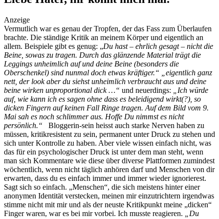
social topics
Anzeige
Vermutlich war es genau der Tropfen, der das Fass zum Überlaufen
brachte. Die ständige Kritik an meinem Körper und eigentlich an
allem. Beispiele gibt es genug: „
Du hast – ehrlich gesagt – nicht die
Beine, sowas zu tragen. Durch das glänzende Material trägt die
Leggings unheimlich auf und deine Beine (besonders die
Oberschenkel) sind nunmal doch etwas kräftiger.“
„eigentlich ganz
nett, der look aber du siehst unheimlich verbraucht aus und deine
beine wirken unproportional dick …“
und neuerdings:
„Ich würde
auf, wie kann ich es sagen ohne dass es beleidigend wirkt(?), so
dicken Fingern auf keinen Fall Ringe tragen. Auf dem Bild vom 9.
Mai sah es noch schlimmer aus. Hoffe Du nimmst es nicht
persönlich.“
Bloggerin-sein heisst auch starke Nerven haben zu
müssen, kritikresistent zu sein, permanent unter Druck zu stehen und
sich unter Kontrolle zu haben. Aber viele wissen einfach nicht, was
das für ein psychologischer Druck ist unter dem man steht, wenn
man sich Kommentare wie diese über diverse Plattformen zumindest
wöchentlich, wenn nicht täglich anhören darf und Menschen von dir
erwarten, dass du es einfach immer und immer wieder ignorierest.
Sagt sich so einfach. „Menschen“, die sich meistens hinter einer
anonymen Identität verstecken, meinen mir einzutrichtern irgendwas
stimme nicht mit mir und als der neuste Kritikpunkt meine „dicken“
Finger waren, war es bei mir vorbei. Ich musste reagieren.
„Du