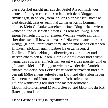
Liebe Masha,
dieser Artikel spricht mir aus der Seele! Als ich mich von
heute auf morgen entschlossen hatte mit dem Bloggen
anzufangen, habe ich „ziemlich sensibler Mensch“ nicht so
weit gedacht, dass es auch mal zu harter Kritik kommen
könnte. Mein Gedanke war eher, meinen Blog sieht sowieso
keiner an und es schien einfach alles sehr weit weg. Nach
einem Fernsehauftritt vor einigen Wochen wurde mir dann
aber doch schnell bewusst, was es heißt (wenn auch nur ein
wenig) „in der Öffentlichkeit“ zu stehen und neben einfachen
Kritikern, plötzlich auch richtige Hater zu haben. ;)
Die lieben Rückmeldungen überwiegen aber immer und
stärken einem den Rücken. Dein Post hat Power und drückt
genau das aus, was einfach mal gesagt werden musste. Und er
gibt auch „kleinen“ Bloggern wie mir wieder den Antrieb,
einfach mit derselben Leidenschaft weiterzumachen und auf
den mit Mühe eigens aufgebauten Blog und die vielen lieben
Kommentare und Komplimente einfach stolz zu sein.
Du bist wahnsinnig toll und eine meiner deutschen
Lieblingsbloggerinnen! Mach weiter so und bleib wie du bist!
Haters gonna hate…
Liebe Grüße aus Augsburg/München