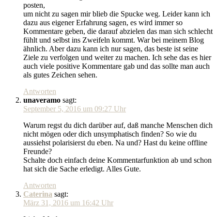
posten,
um nicht zu sagen mir blieb die Spucke weg. Leider kann ich
dazu aus eigener Erfahrung sagen, es wird immer so
Kommentare geben, die darauf abzielen das man sich schlecht
fühlt und selbst ins Zweifeln kommt. War bei meinem Blog
ähnlich. Aber dazu kann ich nur sagen, das beste ist seine
Ziele zu verfolgen und weiter zu machen. Ich sehe das es hier
auch viele positive Kommentare gab und das sollte man auch
als gutes Zeichen sehen.
Antworten
unaveramo
sagt:
September 5, 2016 um 09:27 Uhr
Warum regst du dich darüber auf, daß manche Menschen dich
nicht mögen oder dich unsymphatisch finden? So wie du
aussiehst polarisierst du eben. Na und? Hast du keine offline
Freunde?
Schalte doch einfach deine Kommentarfunktion ab und schon
hat sich die Sache erledigt. Alles Gute.
Antworten
Caterina
sagt:
März 31, 2016 um 16:42 Uhr