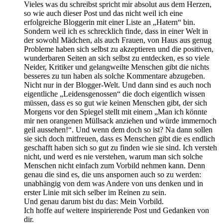
Vieles was du schreibst spricht mir absolut aus dem Herzen,
so wie auch dieser Post und das nicht weil ich eine
erfolgreiche Bloggerin mit einer Liste an „Hatern“ bin.
Sondern weil ich es schrecklich finde, dass in einer Welt in
der sowohl Mädchen, als auch Frauen, von Haus aus genug
Probleme haben sich selbst zu akzeptieren und die positiven,
wunderbaren Seiten an sich selbst zu entdecken, es so viele
Neider, Kritiker und gelangweilte Menschen gibt die nichts
besseres zu tun haben als solche Kommentare abzugeben.
Nicht nur in der Blogger-Welt. Und dann sind es auch noch
eigentliche „Leidensgenossen“ die doch eigentlich wissen
müssen, dass es so gut wie keinen Menschen gibt, der sich
Morgens vor den Spiegel stellt mit einem „Man ich könnte
mir nen orangenen Müllsack anziehen und würde immernoch
geil aussehen!“. Und wenn dem doch so ist? Na dann sollen
sie sich doch mitfreuen, dass es Menschen gibt die es endlich
geschafft haben sich so gut zu finden wie sie sind. Ich versteh
nicht, und werd es nie verstehen, warum man sich solche
Menschen nicht einfach zum Vorbild nehmen kann. Denn
genau die sind es, die uns anspornen auch so zu werden:
unabhängig von dem was Andere von uns denken und in
erster Linie mit sich selber im Reinen zu sein.
Und genau darum bist du das: Mein Vorbild.
Ich hoffe auf weitere inspirierende Post und Gedanken von
dir.