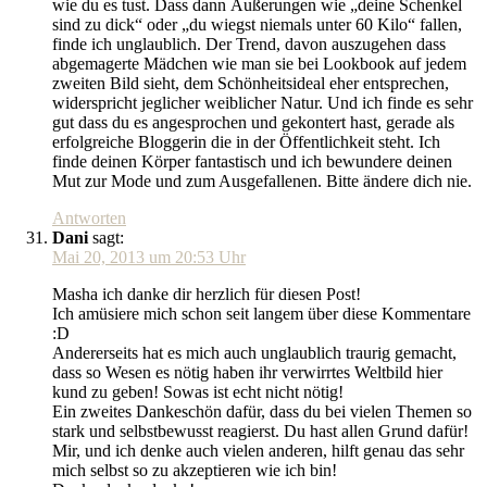
wie du es tust. Dass dann Äußerungen wie „deine Schenkel
sind zu dick“ oder „du wiegst niemals unter 60 Kilo“ fallen,
finde ich unglaublich. Der Trend, davon auszugehen dass
abgemagerte Mädchen wie man sie bei Lookbook auf jedem
zweiten Bild sieht, dem Schönheitsideal eher entsprechen,
widerspricht jeglicher weiblicher Natur. Und ich finde es sehr
gut dass du es angesprochen und gekontert hast, gerade als
erfolgreiche Bloggerin die in der Öffentlichkeit steht. Ich
finde deinen Körper fantastisch und ich bewundere deinen
Mut zur Mode und zum Ausgefallenen. Bitte ändere dich nie.
Antworten
Dani
sagt:
Mai 20, 2013 um 20:53 Uhr
Masha ich danke dir herzlich für diesen Post!
Ich amüsiere mich schon seit langem über diese Kommentare
:D
Andererseits hat es mich auch unglaublich traurig gemacht,
dass so Wesen es nötig haben ihr verwirrtes Weltbild hier
kund zu geben! Sowas ist echt nicht nötig!
Ein zweites Dankeschön dafür, dass du bei vielen Themen so
stark und selbstbewusst reagierst. Du hast allen Grund dafür!
Mir, und ich denke auch vielen anderen, hilft genau das sehr
mich selbst so zu akzeptieren wie ich bin!