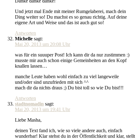
Danke danke danke!
Und jetzt mal Ende mit meiner Rumgelaberei, mach dein
Ding weiter so! Du machst es so genau richtig. Auf deine
eigene Art und Weise und das ist auch gut so!
Antworten
Michelle
sagt:
Mai 20, 2013 um 20:08 Uhr
was für ein suuuper Post! Ich kann dir da nur zustimmen :)
musste mir auch schon einige Gemeinheiten an den Kopf
knallen lassen…
manche Leute haben wohl einfach zu viel langeweile
und/oder sind unzufrieden mit sich ^^
mach dir da nichts draus ;) Du bist toll so wie Du bist!!!
Antworten
stadtnomadin
sagt:
Mai 20, 2013 um 19:41 Uhr
Liebe Masha,
deinen Text fand ich, wie so viele andere auch, einfach
wunderbar! Klar stehst du in der Öffentlichkeit und klar, stellt