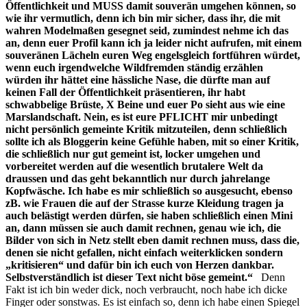
Öffentlichkeit und MUSS damit souverän umgehen können, so
wie ihr vermutlich, denn ich bin mir sicher, dass ihr, die mit
wahren Modelmaßen gesegnet seid, zumindest nehme ich das
an, denn euer Profil kann ich ja leider nicht aufrufen, mit einem
souveränen Lächeln euren Weg engelsgleich fortführen würdet,
wenn euch irgendwelche Wildfremden ständig erzählen
würden ihr hättet eine hässliche Nase, die dürfte man auf
keinen Fall der Öffentlichkeit präsentieren, ihr habt
schwabbelige Brüste, X Beine und euer Po sieht aus wie eine
Marslandschaft. Nein, es ist eure PFLICHT mir unbedingt
nicht persönlich gemeinte Kritik mitzuteilen, denn schließlich
sollte ich als Bloggerin keine Gefühle haben, mit so einer Kritik,
die schließlich nur gut gemeint ist, locker umgehen und
vorbereitet werden auf die wesentlich brutalere Welt da
draussen und das geht bekanntlich nur durch jahrelange
Kopfwäsche. Ich habe es mir schließlich so ausgesucht, ebenso
zB. wie Frauen die auf der Strasse kurze Kleidung tragen ja
auch belästigt werden dürfen, sie haben schließlich einen Mini
an, dann müssen sie auch damit rechnen, genau wie ich, die
Bilder von sich in Netz stellt eben damit rechnen muss, dass die,
denen sie nicht gefallen, nicht einfach weiterklicken sondern
„kritisieren“ und dafür bin ich euch von Herzen dankbar.
Selbstverständlich ist dieser Text nicht böse gemeint.“
Denn
Fakt ist ich bin weder dick, noch verbraucht, noch habe ich dicke
Finger oder sonstwas. Es ist einfach so, denn ich habe einen Spiegel