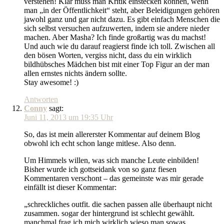
verstehen! Klar muss man Kritik einstecken können, wenn
man „in der Öffentlichkeit“ steht, aber Beleidigungen gehören
jawohl ganz und gar nicht dazu. Es gibt einfach Menschen die
sich selbst versuchen aufzuwerten, indem sie andere nieder
machen. Aber Masha? Ich finde großartig was du machst!
Und auch wie du darauf reagierst finde ich toll. Zwischen all
den bösen Worten, vergiss nicht, dass du ein wirklich
bildhübsches Mädchen bist mit einer Top Figur an der man
allen ernstes nichts ändern sollte.
Stay awesome! :)
Antworten
Conny
sagt:
Juni 11, 2013 um 19:35 Uhr
So, das ist mein allererster Kommentar auf deinem Blog
obwohl ich echt schon lange mitlese. Also denn.
Um Himmels willen, was sich manche Leute einbilden!
Bisher wurde ich gottseidank von so ganz fiesen
Kommentaren verschont – das gemeinste was mir gerade
einfällt ist dieser Kommentar:
„schreckliches outfit. die sachen passen alle überhaupt nicht
zusammen. sogar der hintergrund ist schlecht gewählt.
manchmal frag ich mich wirklich wieso man sowas