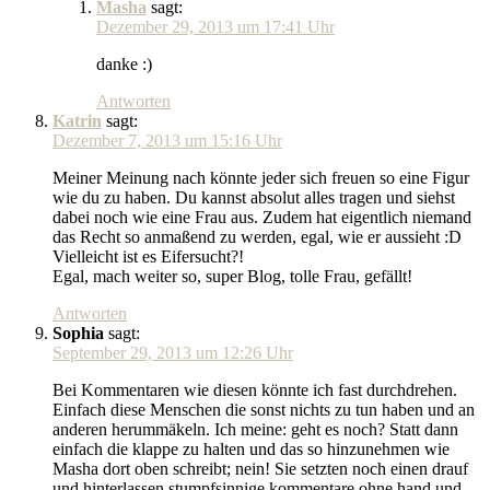
Masha
sagt:
Dezember 29, 2013 um 17:41 Uhr
danke :)
Antworten
Katrin
sagt:
Dezember 7, 2013 um 15:16 Uhr
Meiner Meinung nach könnte jeder sich freuen so eine Figur
wie du zu haben. Du kannst absolut alles tragen und siehst
dabei noch wie eine Frau aus. Zudem hat eigentlich niemand
das Recht so anmaßend zu werden, egal, wie er aussieht :D
Vielleicht ist es Eifersucht?!
Egal, mach weiter so, super Blog, tolle Frau, gefällt!
Antworten
Sophia
sagt:
September 29, 2013 um 12:26 Uhr
Bei Kommentaren wie diesen könnte ich fast durchdrehen.
Einfach diese Menschen die sonst nichts zu tun haben und an
anderen herummäkeln. Ich meine: geht es noch? Statt dann
einfach die klappe zu halten und das so hinzunehmen wie
Masha dort oben schreibt; nein! Sie setzten noch einen drauf
und hinterlassen stumpfsinnige kommentare ohne hand und