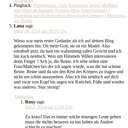
Antworten
Pingback:
#Smilestorm - Eine Kampagne gegen Mobbing
und Hater im Internet | Fashion Blog from Germany /
Modeblog aus BerlinFashion Blog from Germany / Modeblog
aus Berlin
Lana
sagt:
März 24, 2014 um 18:19 Uhr
Wieso war mein erster Gedanke als ich auf deinen Blog
gekommen bin: Oh mein Gott, sie ist ein Model. Also
ernsthaft jetzt, du hast ein wahnsinnig tolles Gesicht und ich
bin kack neidisch. Wen um Himmels Willen interessieren
denn Finger ? Ach ja, die Beine, ich sehe selten eine
Frau/Mädchen bei der ich sagen würde, wau die hat schöne
Beine. Beine sind da um den Rest des Körpers zu tragen und
nicht um schön auszusehen. Also ich bin neidisch auf dich
und zwar von Kopf bis sagen wir Knöchel, Füße sind wieder
was anderes. Stay strong!
Antworten
Roxy
sagt:
Juli 2, 2014 um 12:11 Uhr
Zu krass! Das es immer solche traurigen Leute geben
muss die nichts besseres zu tun haben als Andere
schlecht zu machen!