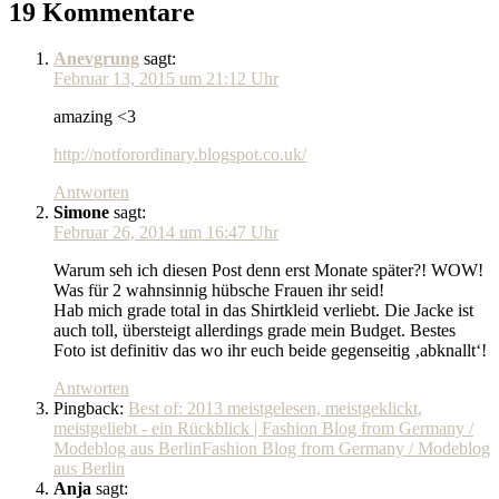
19 Kommentare
Anevgrung
sagt:
Februar 13, 2015 um 21:12 Uhr
amazing <3
http://notforordinary.blogspot.co.uk/
Antworten
Simone
sagt:
Februar 26, 2014 um 16:47 Uhr
Warum seh ich diesen Post denn erst Monate später?! WOW!
Was für 2 wahnsinnig hübsche Frauen ihr seid!
Hab mich grade total in das Shirtkleid verliebt. Die Jacke ist
auch toll, übersteigt allerdings grade mein Budget. Bestes
Foto ist definitiv das wo ihr euch beide gegenseitig ‚abknallt‘!
Antworten
Pingback:
Best of: 2013 meistgelesen, meistgeklickt,
meistgeliebt - ein Rückblick | Fashion Blog from Germany /
Modeblog aus BerlinFashion Blog from Germany / Modeblog
aus Berlin
Anja
sagt: