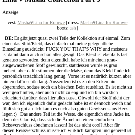
social topics
Anzeige
| vest:
Masha♥Lina for Romwe
| dress:
Masha♥Lina for Romwe
|
boots:
ash
|
DE
: Es gibt jetzt quasi zwei Teile der Kollektion auf einmal! Zum
einen das Shirt/Kleid, das einfach mal meine gelegentliche
Einstellung ausdrückt: FUCK YOU THAT’S WHY und meistens
ist damit dann auch schon alles gesagt. Das Kleid ist ebenfalls fast
genauso geworden, denn eigentlich habe ich mir einen grau-
ausgewaschenen Stoff gewünscht, stattdessen wurde es grau-
meliert, aber dafür stimmen hier die Maße, denn das Kleid finde ich
persönlich tatsächlich lang genug. Vorne ist es natürlich kürzer, aber
hinten dafür schön lang. Ausserdem ist es zu den Ecken hin
abgerunden, sodass noch ein bisschen Bein rausblitzt. Es ist nicht zu
weit geschnitten, aber auch nicht zu eng und ich bin wirklich
erleichtert darüber, dass hier alles passt. Obwohl der Stoff nicht der
war, den ich eigentlich dafür gedacht habe ist er dennoch weich und
fühlt sich gut an. Ich kann es euch also guten Gewissens ans Herz
legen :) Das andere Teil ist die Weste, die eigentlich eine Jacke ist,
denn der Clou ist, dass sich die Ärmel mit einem einfachen
Reissverschluss abnehmen lassen! Ist das nicht cool? Aber für
diesen Reissverschluss musste ich wirklich kämpfen und generell ist