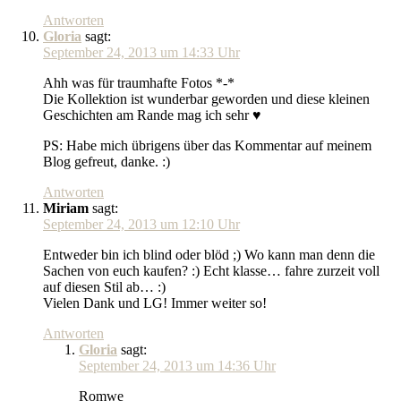
Antworten
Gloria
sagt:
September 24, 2013 um 14:33 Uhr
Ahh was für traumhafte Fotos *-*
Die Kollektion ist wunderbar geworden und diese kleinen
Geschichten am Rande mag ich sehr ♥
PS: Habe mich übrigens über das Kommentar auf meinem
Blog gefreut, danke. :)
Antworten
Miriam
sagt:
September 24, 2013 um 12:10 Uhr
Entweder bin ich blind oder blöd ;) Wo kann man denn die
Sachen von euch kaufen? :) Echt klasse… fahre zurzeit voll
auf diesen Stil ab… :)
Vielen Dank und LG! Immer weiter so!
Antworten
Gloria
sagt:
September 24, 2013 um 14:36 Uhr
Romwe