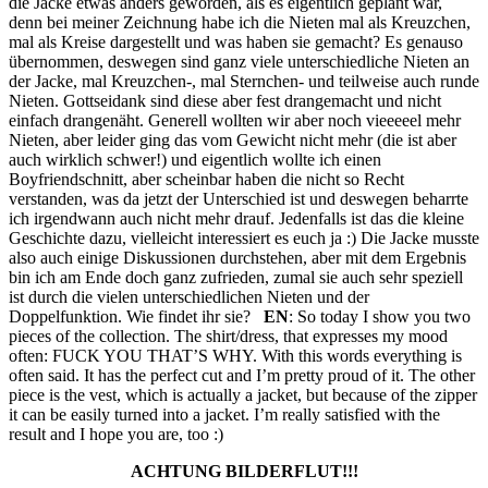
die Jacke etwas anders geworden, als es eigentlich geplant war,
denn bei meiner Zeichnung habe ich die Nieten mal als Kreuzchen,
mal als Kreise dargestellt und was haben sie gemacht? Es genauso
übernommen, deswegen sind ganz viele unterschiedliche Nieten an
der Jacke, mal Kreuzchen-, mal Sternchen- und teilweise auch runde
Nieten. Gottseidank sind diese aber fest drangemacht und nicht
einfach drangenäht. Generell wollten wir aber noch vieeeeel mehr
Nieten, aber leider ging das vom Gewicht nicht mehr (die ist aber
auch wirklich schwer!) und eigentlich wollte ich einen
Boyfriendschnitt, aber scheinbar haben die nicht so Recht
verstanden, was da jetzt der Unterschied ist und deswegen beharrte
ich irgendwann auch nicht mehr drauf. Jedenfalls ist das die kleine
Geschichte dazu, vielleicht interessiert es euch ja :) Die Jacke musste
also auch einige Diskussionen durchstehen, aber mit dem Ergebnis
bin ich am Ende doch ganz zufrieden, zumal sie auch sehr speziell
ist durch die vielen unterschiedlichen Nieten und der
Doppelfunktion. Wie findet ihr sie?
EN
: So today I show you two
pieces of the collection. The shirt/dress, that expresses my mood
often: FUCK YOU THAT’S WHY. With this words everything is
often said. It has the perfect cut and I’m pretty proud of it. The other
piece is the vest, which is actually a jacket, but because of the zipper
it can be easily turned into a jacket. I’m really satisfied with the
result and I hope you are, too :)
ACHTUNG BILDERFLUT!!!