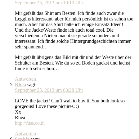
September 25, 2013 um 10:10 Uhr
Mir gefällt das Shirt am Besten. Ich finde auch zwar die
Leggins interessant, aber für mich persönlich ist es schon too
much. Aber für das Shirt hätte ich einige Einsatz-Ideen!
Und die Jacke/Weste finde ich auch total cool. Die
verschiedenen Nieten macht sie gerade so anders und
interessant. Ich finde solche Hintergrundgeschichten immer
sehr spannend…
Mir gefällt übrigens das Bild mit dir und der Weste über der
Schulter am Besten. Wie du so zu Boden guckst und lachst
finde ich sehr schön…
Antworten
Rhea
sagt:
September 25, 2013 um 03:28 Uhr
LOVE the jacket! Can’t wait to buy it. You both look so
gorgeous! Love these pictures. :)
Xx
Rhea
http://fuss.co.in
Antworten