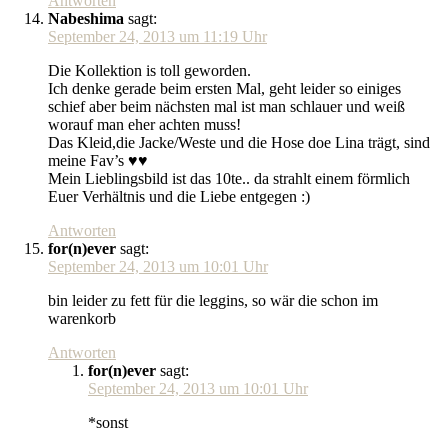
Antworten
Nabeshima
sagt:
September 24, 2013 um 11:19 Uhr
Die Kollektion is toll geworden.
Ich denke gerade beim ersten Mal, geht leider so einiges
schief aber beim nächsten mal ist man schlauer und weiß
worauf man eher achten muss!
Das Kleid,die Jacke/Weste und die Hose doe Lina trägt, sind
meine Fav’s ♥♥
Mein Lieblingsbild ist das 10te.. da strahlt einem förmlich
Euer Verhältnis und die Liebe entgegen :)
Antworten
for(n)ever
sagt:
September 24, 2013 um 10:01 Uhr
bin leider zu fett für die leggins, so wär die schon im
warenkorb
Antworten
for(n)ever
sagt:
September 24, 2013 um 10:01 Uhr
*sonst